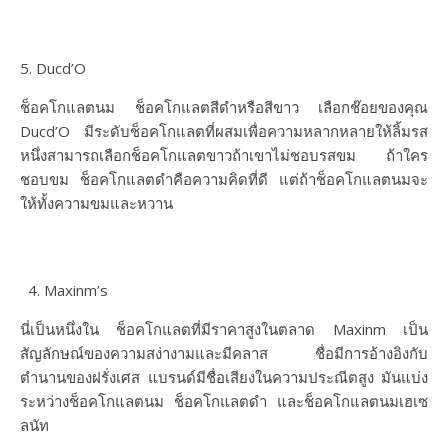
5. Ducd’O
ช็อคโกแลตนม ช็อคโกแลตสีดำหรือสีขาว เลือกช๊อยของคุณ
Ducd’O มีระดับช็อคโกแลตที่ผสมเพื่อความหลากหลายให้ลิ้มรส
หนึ่งสามารถเลือกช็อคโกแลตขาวถ้าเขาไม่ชอบรสขม ถ้าใคร
ชอบขม ช็อคโกแลตดำคือความคิดที่ดี แต่ถ้าช็อคโกแลตนมจะ
ให้ทั้งความขมและหวาน
4. Maxinm’s
นี่เป็นหนึ่งใน ช็อคโกแลตที่มีราคาสูงในตลาด Maxinm เป็น
สัญลักษณ์ของความสง่างามและมีคลาส ชื่อมีการอ้างอิงกับ
ตำนานของฝรั่งเศส แบรนด์มีชื่อเสียงในความประณีตสูง มันแบ่ง
ระหว่างช็อคโกแลตนม ช็อคโกแลตดำ และช็อคโกแลตนมเฮเซ
ลนัท