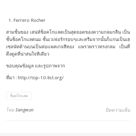
1. Ferrero Rocher
สามชั้นของ เสน่ห์ช็อคโกแลตเป็นสุดยอดของความกลมกลืน เป็น
ชั้นช็อคโกแลตนม ชั้นเวเฟอร์กรอบๆและครีมจากนั้นก็แกนเป็นเฮ
เซลนัทด้านบนเป็นห่อแพคเกจสีทอง แพรวพราวทรงกลม เป็นที่
ดึงดูดที่น่าสนใจทีเดียว
ขอบคุณข้อมูล และรูปภาพจาก
ที่มา : http://top-10-list.org/
ช็อคโกแลต
บน
โดย
Sangwun
ปิดความเห็น