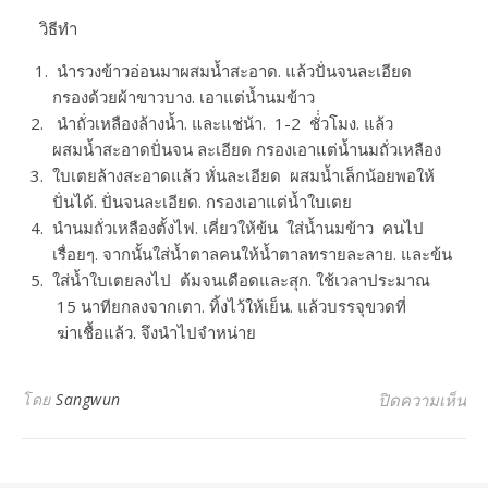
วิธีทำ
1. นำรวงข้าวอ่อนมาผสมน้ำสะอาด. แล้วปั่นจนละเอียด
กรองด้วยผ้าขาวบาง. เอาแต่น้ำนมข้าว
2. นำถั่วเหลืองล้างน้ำ. และแช่น้า. 1-2 ชั่่วโมง. แล้ว
ผสมน้ำสะอาดปั่นจน ละเอียด กรองเอาแต่น้ำนมถั่วเหลือง
3. ใบเตยล้างสะอาดแล้ว หั่นละเอียด ผสมน้ำเล็กน้อยพอให้
ปั่นได้. ปั่นจนละเอียด. กรองเอาแต่น้ำใบเตย
4. นำนมถั่วเหลืองตั้งไฟ. เคี่ยวให้ข้น ใส่น้ำนมข้าว คนไป
เรื่อยๆ. จากนั้นใส่น้ำตาลคนให้น้ำตาลทรายละลาย. และข้น
5. ใส่น้ำใบเตยลงไป ต้มจนเดือดและสุก. ใช้เวลาประมาณ
15 นาทียกลงจากเตา. ทิ้งไว้ให้เย็น. แล้วบรรจุขวดที่
ฆ่าเชื้อแล้ว. จึงนำไปจำหน่าย
บน
โดย
Sangwun
ปิดความเห็น