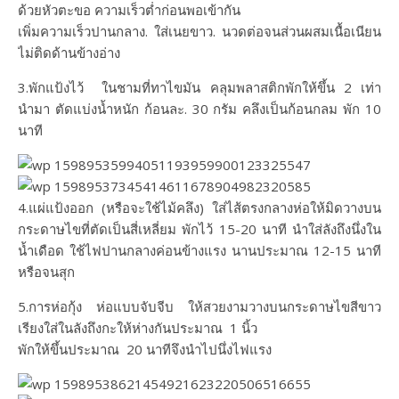
ด้วยหัวตะขอ ความเร็วต่ำก่อนพอเข้ากัน
เพิ่มความเร็วปานกลาง. ใส่เนยขาว. นวดต่อจนส่วนผสมเนื้อเนียน
ไม่ติดด้านข้างอ่าง
3.พักแป้งไว้ ในชามที่ทาไขมัน คลุมพลาสติกพักให้ขึ้น 2 เท่า
นำมา ตัดแบ่งน้ำหนัก ก้อนละ. 30 กรัม คลึงเป็นก้อนกลม พัก 10
นาที
4.แผ่แป้งออก (หรือจะใช้ไม้คลึง) ใส่ไส้ตรงกลางห่อให้มิดวางบน
กระดาษไขที่ตัดเป็นสี่เหลี่ยม พักไว้ 15-20 นาที นำใส่ลังถึงนึ่งใน
น้ำเดือด ใช้ไฟปานกลางค่อนข้างแรง นานประมาณ 12-15 นาที
หรือจนสุก
5.การห่อกุ้ง ห่อแบบจับจีบ ให้สวยงามวางบนกระดาษไขสีขาว
เรียงใส่ในลังถึงกะให้ห่างกันประมาณ 1 นิ้ว
พักให้ขึ้นประมาณ 20 นาทีจึงนำไปนึ่งไฟแรง