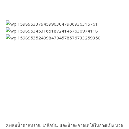
2.ผสมน้ำตาลทราย. เกลือป่น. และน้ำสะอาดเทใส่ในอ่างแป้ง นวด