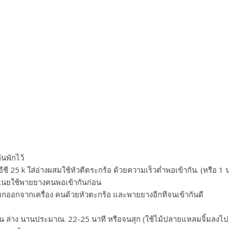
ันพักไว้
ี 25 k ใส่อ่างผสมใช้หัวตีตระกร้อ ด้วยความเร็วต่ำพอเข้ากัน. (หรือ 1 
ิ่นเนยใช้พายยางคนพอเข้ากันก่อน
กออกจากเครื่อง คนด้วยหัวตะกร้อ และพายยางอีกทีจนเข้ากันดี
บ
ง นานประมาณ. 22-25 นาที หรือจนสุก (ใช้ไม้ปลายแหลมจิ้มลงไปถ้าเค้