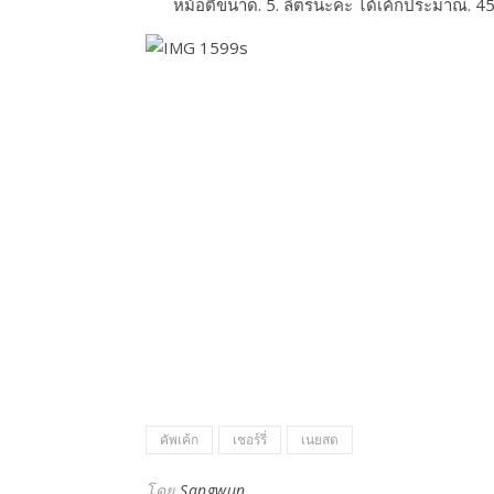
หม้อตีขนาด. 5. ลิตรนะคะ ได้เค้กประมาณ. 45
คัพเค้ก
เชอร์รี่
เนยสด
โดย
Sangwun