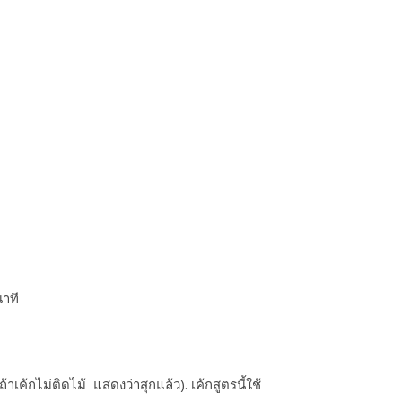
นาที
กไม่ติดไม้ แสดงว่าสุกแล้ว). เค้กสูตรนี้ใช้