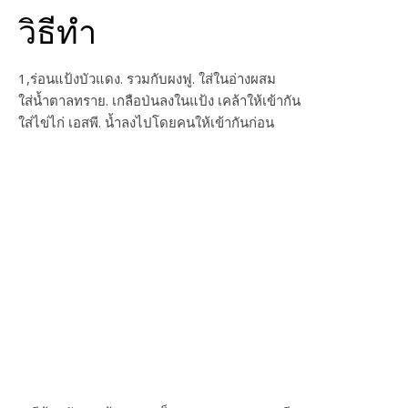
วิธีทำ
1,ร่อนแป้งบัวแดง. รวมกับผงฟู. ใส่ในอ่างผสม
ใส่น้ำตาลทราย. เกลือป่นลงในแป้ง เคล้าให้เข้ากัน
ใส่ไข่ไก่ เอสพี. น้ำลงไปโดยคนให้เข้ากันก่อน