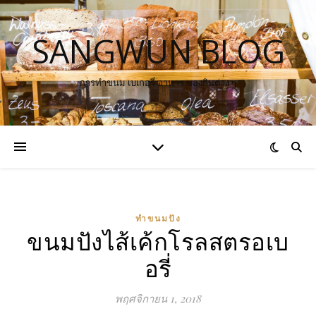
SANGWUN BLOG
การทำขนม เบเกอรี่ อาหาร ของกินต่าง ๆ
ทำขนมปัง
ขนมปังไส้เค้กโรลสตรอเบ
อรี่
พฤศจิกายน 1, 2018