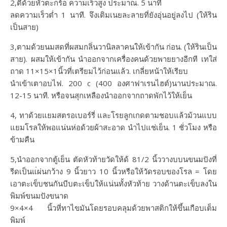
2,ตีด้วยหัวตะกร้อ ความเร็วสูง ประมาณ. 5 นาที
ลดความเร็วต่ำ 1 นาที. จึงเติมเนยละลายที่ยังอุ่นอยู่ลงไป (ให้ริน
เป็นสาย)
3,ตามด้วยนมสดที่ผสมกลิ่นวานิลลาคนให้เข้ากัน ก่อน. (ให้รินเป็น
สาย). ผสมให้เข้ากัน นำออกจากเครื่องคนด้วยพายยางอีกที เทใส่
ถาด 11×15×1นิ้วที่เตรียมไว้ก่อนแล้ว. เกลี่ยหน้าให้เรียบ
นำเข้าเตาอบไฟ. 200 c (400 องศาฟาเรนไฮต์)นานประมาณ.
12-15 นาที. หรือจนสุกเหลืองนำออกจากถาดพักไว้ให้เย็น
4, ทาด้วยแยมสตรอเบอร์รี่ และโรยลูกเกดตามชอบแล้วม้วนแบบ
แยมโรลให้พอแน่นห่อด้วยผ้าสะอาด นำไปแช่เย็น. 1 ชั่วโมง หรือ
ข้ามคืน
5,นำออกจากตู้เย็น ตัดหัวท้ายวัดให้ด้ 81/2 นิ้ววางบบนขนมปังที่
รีดเป็นแ่ผ่นกว้าง 9 นิ้วยาว 10 นิ้วหรือให้วัดรอบของโรล = โดย
เอาตะเข็บชนกันบีบตะเข็บให้แน่นทั้งหัวท้าย วางด้านตะเข็บลงใน
พิมพ์ขนมปังขนาด
9×4×4 นิ้วหี่ทาไขมันโดยรอบคลุมด้วยพาสติกให้ขึ้นเกือบเต็ม
พิมพ์