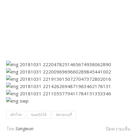
เค้กโรล
ขนมปังไส้
สตรอเบอรี่
บน
โดย
Sangwun
ปิดความเห็น