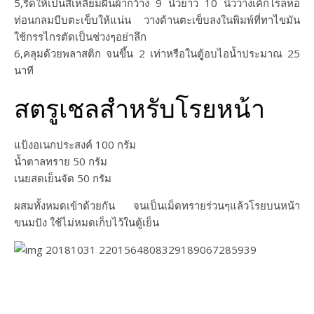
5,รีดให้เป็นสี่เหลี่ยมผืนผ้ากว้าง 9 นิ้วยาว 10 นิ้ววางเค้กโรลห่อ
ท่อนกลมบีบตะเข็บให้แน่น วางด้านตะเข็บลงในพิมพ์ที่ทาไขมัน
ใช้กรรไกรตัดเป็นช่วงๆอย่าลึก
6,คลุมด้วยพลาสติก จนขึ้น 2 เท่าหรือในตูู้อบไอน้ำประมาณ 25
นาที
สตรูเชลสำหรับโรยหน้า
แป้งอเนกประสงค์ 100 กรัม
น้ำตาลทราย 50 กรัม
เนยสดเย็นจัด 50 กรัม
ผสมทั้งหมดเข้าด้วยกัน จนเป็นเม็ดทรายร่วนๆแล้วโรยบนหน้า
ขนมปัง ใช้ไม่หมดเก็บไว้ในตู้เย็น