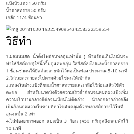
แป้งบัวแดง 150 กรัม
น้ำตาลทราย 50 กรัม
เกลือ 11/4 ช้อนชา
วิธีทำ
1,ผสมนมสด น้ำตั้งไฟอ่อนพออุ่นเท่านั้น ( ห้ามร้อนเกินไปมันจะ
ทำให้ยีสต์ตาย)ใช้นิ้วจิ้มดูแค่พออุ่น ใส่ยีสต์ลงไปและน้ำตาลทราย
1 ช้อนชาคนให้ยีสต์ละลายพักไว้พอเป็นฟอง ประมาณ 5-10 นาที
2,ใส่เนยละลายลงไปตามด้วยไข่คนให้เข้ากัน
3,เทลงในอ่างแป้งที่ผสมน้ำตาลทรายและเกลือไว้ก่อนแล้วใช้หัว
ตะขอ สำหรับนวดป้งด้วยความเร็วต่ำก่อนจนหมดผงแป้งเพิ่ม
ความเร็วปานกลางตีต่อจนเนียนไม่ติดอ่าง นำออกจากอ่างคลึง
เป็นก้อนกลมวางในชามที่ทาไขมันคลุมด้วยพลาสติกวางไว้ในที่
อุ่นจนขั้น 2 เท่า
4,ไล่ฟองอากาศออก แบ่งเป็น 3 ก้อน (450 กรัม)คลึงกลมพักไว้
10 นาที