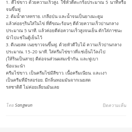
1. ตีไข่ขาว ด้วยความเร็วสูง. ใช้หัวตีตะกร้อประมาณ 5 นาทีหรือ
จนขึ้นฟู
2. ต้มน้ำตาลทราย. เกลือป่น และน้ำจนเป็นยางมะตูม
แล้วค่อยๆรินใส่ในไข่ ที่ตีขณะร้อนๆ ตีด้วยความเร็วปานกลาง
ประมาณ 5 นาที. แล้วค่อยตีต่อความเร็วสูงจนเย็น ตักใส่ภาชนะ
นำไปแช่ในตู้เย็นไว้
3. ตีเนยสด เนยขาวจนขึ้นฟู. ด้วยหัวตีใบไม้ ความเร็วปานกลาง
ประมาณ. 15-20 นาที. ใส่ครีมไข่ขาวที่แช่เย็นไว้ลงไป
(ให้รินเป็นสาย) ตีต่อจนส่วนผสมเข้ากัน. และฟูเบา
ข้อแนะนำ
ครีมไข่ขาว. เป็นครีมไข่มีสีขาว. เนื้อครีมเนียน. และเงา
เป็นครีมที่มีรสอร่อย. มีกลิ่นหอมมันจากเนยสด
รสชาติดี ไม่ค่อยเลี่ยนมันเลย
บน
โดย
Sangwun
ปิดความเห็น