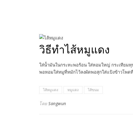
วิธีทำไส้หมูแดง
ใส่น้ำมันในกระทะพอร้อน ใส่หอมใหญ่ กระเทียมทุ
พอหอมใส่หมูที่หมักไว้ลงผัดพอสุกใส่แป้งข้าวโพดท
ไส้หมูแดง
หมูแดง
ไส้ขนม
โดย
Sangwun