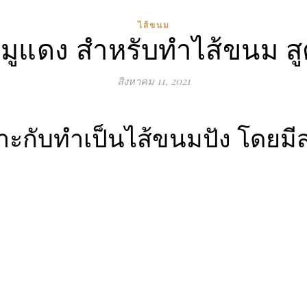
ไส้ขนม
หมูแดง สำหรับทำไส้ขนม สู
สิงหาคม 11, 2021
หมาะกับทำเป็นไส้ขนมปัง โดย