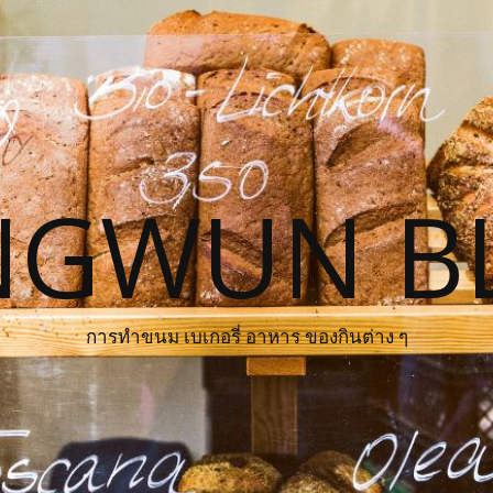
NGWUN B
การทำขนม เบเกอรี่ อาหาร ของกินต่าง ๆ