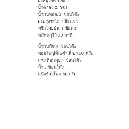
ผงหมูแดง 1 ชอง
น้ำตาล 50. กรัม
น้ำมันหอย. 3. ช้อนโต๊ะ
ผงปรุงรสไก่. 1ช้อนชา
พริกไทยป่น. 1 ช้อนชา
หมักหมูไว้ 30 นาที
น้ำมันพืช 4. ช้อนโต๊ะ
หอมใหญ่หั่นเต๋าเล็ก. 150. กรัม
กระเทียมทุบ 1 ช้อนโต๊ะ
น้ำ 3 ช้อนโต๊ะ
แป้งข้าวโพด 60 กรัม