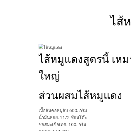
ไส้
ไส้หมูแดงสูตรนี้ เ
ใหญ่
ส่วนผสมไส้หมูแดง
เนื้อสันคอหมูสับ 600. กรัม
น้ำมันหอย. 11/2 ช้อนโต๊ะ
ชอสมะเขือเทศ. 100. กรัม