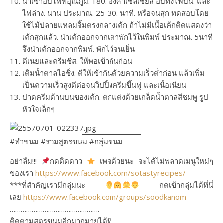
นำเข้าอบไฟที่อุณภูมิ. 180. องศาเชลเชี่ยส อบทั้งไฟบน. และ
ไฟล่าง. นาน ประมาณ. 25-30. นาที. หรือจนสุก ทดสอบโดย
ใช้ไม้ปลายแหลมจิ้มตรงกลางเค้ก ถ้าไม่มีเนื้อเค้กติดแสดงว่า
เค้กสุกแล้ว. นำเค้กออกจากเตาพักไว้ในพิมพ์ ประมาณ. 5นาที
จึงนำเค้กออกจากพิมพ์. พักไว้จนเย็น
ตีเนยและครีมชีส. ให้พอเข้ากันก่อน
เติมน้ำตาลไอชิ่ง. ตีให้เข้ากันด้วยความเร็วต่ำก่อน แล้วเพิ่ม
เป็นความเร็วสูงตีต่อจนวิปปิ้งครีมขึ้นฟู และเนื้อเนียน
ปาดครีมด้านบนของเค้ก. ตกแต่งด้วยเกล็ดน้ำตาลสีชมพู รูป
หัวใจเล็กๆ
#ทำขนม #รวมสูตรขนม #กลุ่มขนม
อย่าลืม!!!
กดติดดาว
เพจด้วยนะ จะได้ไม่พลาดเมนูใหม่ๆ
ของเรา
https://www.facebook.com/sotastyrecipes/
***ที่สำคัญเรามีกลุ่มนะ
กดเข้ากลุ่มได้ที่นี่
เลย
https://www.facebook.com/groups/soodkanom
………………………………………….
ติดตามสูตรขนมอีกมากมายได้ที่ -