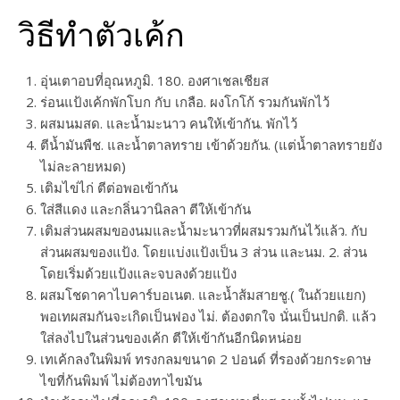
วิธีทำตัวเค้ก
อุ่นเตาอบที่อุณหภูมิ. 180. องศาเชลเชียส
ร่อนแป้งเค้กพักโบก กับ เกลือ. ผงโกโก้ รวมกันพักไว้
ผสมนมสด. และน้ำมะนาว คนให้เข้ากัน. พักไว้
ตีน้ำมันพืช. และน้ำตาลทราย เข้าด้วยกัน. (แต่น้ำตาลทรายยัง
ไม่ละลายหมด)
เติมไข่ไก่ ตีต่อพอเข้ากัน
ใส่สีแดง และกลิ่นวานิลลา ตีให้เข้ากัน
เติมส่วนผสมของนมและน้ำมะนาวที่ผสมรวมกันไว้แล้ว. กับ
ส่วนผสมของแป้ง. โดยแบ่งแป้งเป็น 3 ส่วน และนม. 2. ส่วน
โดยเริ่มด้วยแป้งและจบลงด้วยแป้ง
ผสมโชดาคาไบคาร์บอเนต. และน้ำส้มสายชู.( ในถ้วยแยก)
พอเทผสมกันจะเกิดเป็นฟอง ไม่. ต้องตกใจ นั่นเป็นปกติ. แล้ว
ใส่ลงไปในส่วนของเค้ก ตีให้เข้ากันอีกนิดหน่อย
เทเค้กลงในพิมพ์ ทรงกลมขนาด 2 ปอนด์ ที่รองด้วยกระดาษ
ไขที่ก้นพิมพ์ ไม่ต้องทาไขมัน