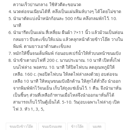
ความเร็วปานกลาง. ใช้หัวตีตะขอนวด
นวดต่อจนเนียนได้ที่. คลึงเป็นแผ่นฟิมล์บางๆ ได้โดยไม่ขาด
นำมาตัดแบ่งน้ำหนักก้อนละ 500 กรัม คลึงกลมพักไว้. 10.
นาที
นำมารีดเป็นแผ่น สี่เหลี่ยม ผืนผ้า 7×11 นิ้ว แล้วม้วนเป็นท่อน
กลมยาว บีบตะเข็บให้แน่น แล้วคลุกหน้าด้วยข้าวโอ๊ต วางใน
พิมพ์. ตามยาวเอาด้านตะเข็บลง
หมักให้ขึ้นจนเต็มพิมพ์ ก่อนอบสเปร์น้ำให้ทั่วบนหน้าขนมปัง
นำเข้าเตาอบไฟที่ 200 c. นานประมาณ. 10 นาที เปิดทั้งไฟ
บนไฟล่าง. พอครบ. 10. นาที ให้ปิดไฟบน ลดอุณหภูมิให้
เหลือ. 160 c. (พอปิดไฟบน ให้ลดไฟล่างลงด้วย) อบต่อจน
เหลือ 10 นาที ให้หมุนขนมปังอีกด้าน ให้สุกได้ทั่วถึง นำออก
จากพิมพ์พักไว้จนเย็น เก็บใส่ถุงแช่เย็นไว้. 1 คืน. จึงนำมาหั่น
เป็นชิ้นๆ ส่วนที่เหลือถ้าทานเมื่อไหล่จึงนำออกมาหั่นก็ได้
สามารถเก็บไว้ในตู้เย็นได้. 5-10. วัน(อบเฉพาะไฟล่าง) เปิด
ไฟ 3. หัว 1, 3, 5,
ขนมปังข้าวโอ๊ต
ขนมปังนมสด
ข้าวโอ๊ต
นมสด