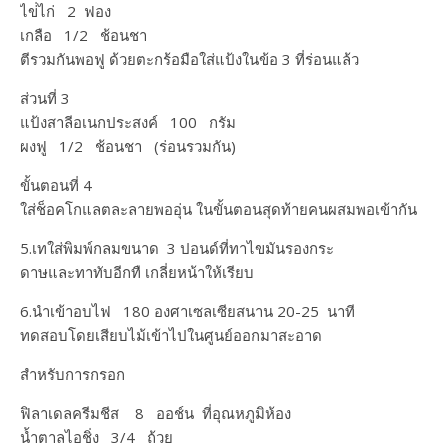
ไข่่ไก่ 2 ฟอง
เกลือ 1/2 ช้อนชา​
ตีรวมกันพอฟู ด้วยตะกร้อมือใส่แป้งในข้อ 3 ที่ร่อนแล้ว
ส่วนที่ 3
แป้งสาลี​อเนกประสงค์​ 100 กรัม​
ผงฟู 1/2 ช้อนชา​ (ร่อนรวมกัน)​
ขั้นตอนที่ 4
ใส่ช็อคโกแลตละลายพออุ่น ในขั้นตอนสุดท้ายคนผสมพอเข้ากัน
5.เทใส่พิมพ์กลมขนาด 3 ปอนด์ที่ทาไขมันรองกระ
ดาษและทาทับอีกทื เกลี่ยหน้าให้เรียบ
6.นำเข้าอบไฟ 180 องศาเซลเซียส​นาน 20-25 นาที
ทดสอบโดยเสียบไม้เข้าไปใน​ศูนย์​ออกมา​สะอาด
สำหรับการกรอก
ฟิลาเดลครีมชีส 8 ออช์น ที่อุณหภูมิห้อง
น้ำตาลไอชิ่ง 3/4​​ ถ้วย