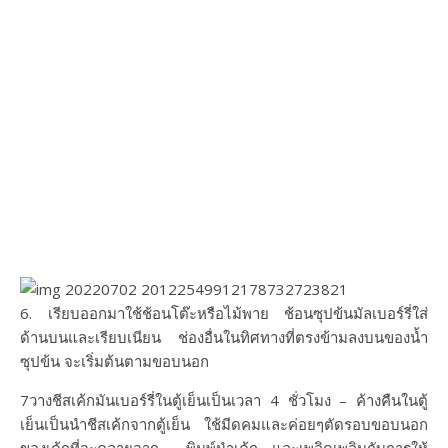
6. เรียบออกมาใช้ช้อนโต๊ะหรือไม้พาย ช้อนซุปข้นมัลเบอร์รี่ใส่
ด้านบนและเรียบเนียน ช่องอื่นในทิศทางที่ตรงข้ามลงบนของน้ำ
ซุปข้น จะเริ่มต้นตามขอบนอก
7วางชีสเค้กมันเบอร์รี่ในตู้เย็นเป็นเวลา 4 ชั่วโมง – ค้างคืนในตู้
เย็นเป็นนำชีสเค้กจากตู้เย็น ใช้มีดคมและค่อยๆตัดรอบขอบนอก