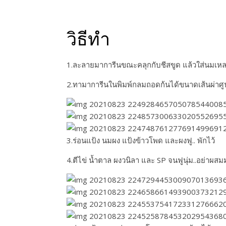
วิธีทำ
1.ละลายมาการีนขณะคลุกกับชีสขูด แล้วใส่นมเหลว..ค
2.ทามาการีนในพิมพ์กลมถอดก้นได้ขนาดเส้นผ่าศูนย
3.ร่อนแป้ง นมผง แป้งข้าวโพด และผงฟู.. พักไว้
4.ตีไข่ น้ำตาล ผงวนิลา และ SP จนฟูนุ่ม..อย่าผส