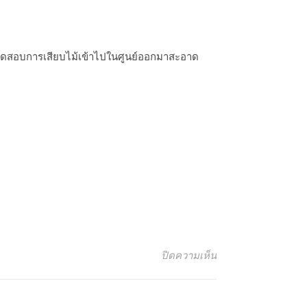
ทดสอบการเสียบไม้เข้าไปใน​ศูนย์​ออกมา​สะอาด​
บน เค้กเชดดาร์ชีส 
ปิดความเห็น