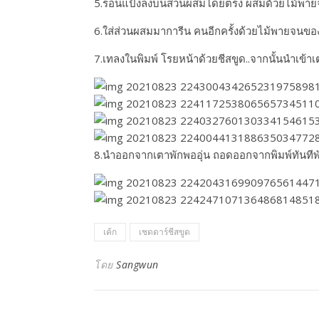
5.ร่อนแป้งลงบนส่วนผสมโดยตรง ผสมด้วยไม้พายจ
6.ใส่ส่วนผสมมาการีน คนอีกครั้งด้วยไม้พายจนขอ
7.เทลงในพิมพ์ โรยหน้าด้วยชีสขูด..จากนั้นนำเข้า
8.นำออกจากเตาพักพออุ่น ถอดออกจากพิมพ์ทันทีพั
เค้ก
เชดดาร์ชีสขูด
โดย
Sangwun