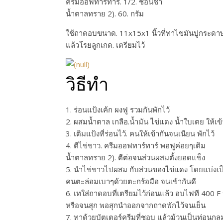
ครีมออฟทาร์ทาร์. 1/2. ช้อนชา
น้ำตาลทราย 2). 60. กรัม
ใช้ถาดอบขนาด. 11x15x1 นิ้วที่ทาไขมันปูกระดาษ
แล้วโรยลูกเกด. เตรียมไว้
วิธีทำ
1. ร่อนแป้งเค้ก ผงฟู รวมกันพักไว้
2. ผสมน้ำตาล เกลือ.น้ำมัน ไข่แดง น้ำใบเตย ให้เข้
3. เติมแป้งที่ร่อนไว้. คนให้เข้ากันจนเนียน พักไว้
4. ตีไข่ขาว. ครีมออฟทาร์ทาร์ พอฟูค่อยๆเติม
น้ำตาลทราย 2). ตีต่อจนส่วนผสมตั้งยอดแข็ง
5. นำไข่ขาวไปผสม กับส่วนของไข่แดง โดยแบ่งเป็น
คนตะล่อมเบาๆด้วยตะกร้อมือ จนเข้ากันดี
6. เทใส่ถาดอบที่เตรียมไว้ก่อนแล้ว อบไฟที 400 
หรือจนสุก พอสุกนำออกจากถาดพักไว้จนเย็น
7. ทาด้วยบัตเตอร์ครีมที่ชอบ แล้วม้วนเป็นท่อนกล