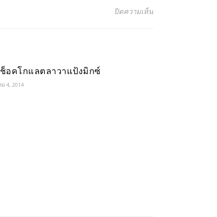
บน เค้กโรลใบเตยลู
ปิดความเห็น
กช็อคโกแลตลาวาแป้งมิกซ์
คม 4, 2014