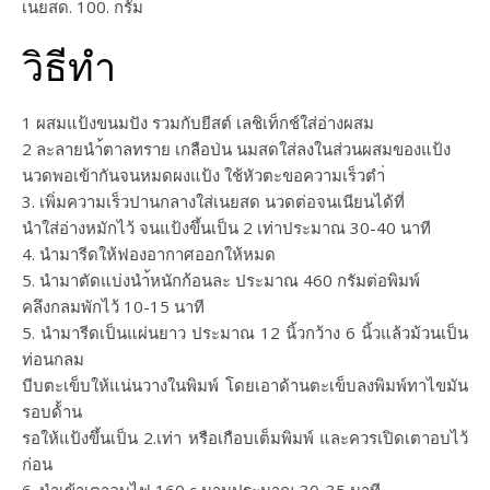
เนยสด. 100. กรัม
วิธีทำ
1 ผสมแป้งขนมปัง รวมกับยีสต์ เลชิเท็กช์ใส่อ่างผสม
2 ละลายนำ้ตาลทราย เกลือป่น นมสดใส่ลงในส่วนผสมของแป้ง
นวดพอเข้ากันจนหมดผงแป้ง ใช้หัวตะขอความเร็วตำ่
3. เพิ่มความเร็วปานกลางใส่เนยสด นวดต่อจนเนียนได้ที่
นำใส่อ่างหมักไว้ จนแป้งขึ้นเป็น 2 เท่าประมาณ 30-40 นาที
4. นำมารีดให้ฟองอากาศออกให้หมด
5. นำมาตัดแบ่งนำ้หนักก้อนละ ประมาณ 460 กรัมต่อพิมพ์
คลึงกลมพักไว้ 10-15 นาที
5. นำมารีดเป็นแผ่นยาว ประมาณ 12 นิ้วกว้าง 6 นิ้วแล้วม้วนเป็น
ท่อนกลม
บีบตะเข็บให้แน่นวางในพิมพ์ โดยเอาด้านตะเข็บลงพิมพ์ทาไขมัน
รอบด้้าน
รอให้แป้งขึ้นเป็น 2.เท่า หรือเกือบเต็มพิมพ์ และควรเปิดเตาอบไว้
ก่อน