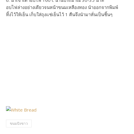
6. นำเข้าเตาอบไฟ 160 c นานประมาณ 30-35 นาที
อบไฟล่างอย่างเดียวจนหน้าขนมเหลืองทอง นำออกจากพิมพ์
ทิ้งไว้ให้เย็น เก็บใส่ถุงแช่เย็นไว้ 1 คืนจึงนำมาหั่นเป็นชิ้นๆ
ขนมปังขาว