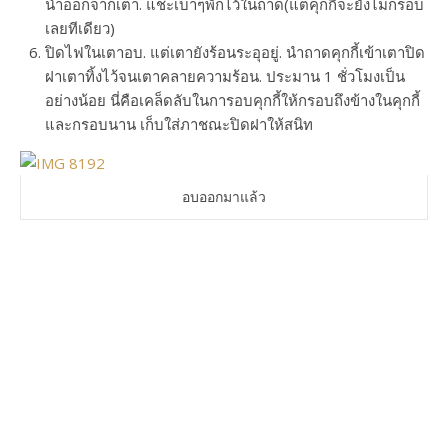
นำออกจากเตา. แชะเบาๆพักไว้ในถาด(แต่คุกกี้จะยังไม่กรอบ
เลยทีเดียว)
ปิดไฟในเตาอบ. แต่เตายังร้อนระอุอยู่. นำถาดคุกกี้เข้าเตาปิด
ฝาเตาทิ้งไว้จนเตาคลายความร้อน. ประมาน 1 ชั่วโมงเป็น
อย่างน้อย นี่คือเคล็ดลับในการอบคุกกี้ให้กรอบถึงข้างในคุกกี้
และกรอบนาน เก็บใส่ภาชณะปิดฝาให้สนิท
อบออกมาแล้ว