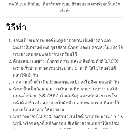
กดให้แบนเล็กน้อย เติมพริกตามชอบ ถ้าชอบรสเผ็ดพร้อมกลิ่นพริก
แห้งคั่ว
วิธีทำ
ร่อนแป้งอเนกประสงค์ ผงฟูเข้าด้วยกัน เติมข้าวคั่ว.เม็ด
มะม่วงหิมพานต์ ผงปรุงรสลาบน้ำตก และเบคอนลงในแป้ง ใช้
พายยางคนผสมพอเข้ากัน เตรียมไว้
ตีเนยสด. เนยขาว. น้ำตาลทราย และเกลือด้วยหัวตีใบไม้ใช้
ความเร็วปานกลางนาน ประมาณ. 5. นาที ใส่ไข่ไก่ลงไปตี
ผสมให้เข้ากัน
ลดความเร็วต่ำ เติมส่วนผสมของแป้ง ลงไปตีผสมพอเข้ากัน
นำมาปั้นเป็นก้อนกลม. วางในถาดที่ทาเนยขาวบางๆ กดให้
แบนเล็กน้อย (หรือใช้ที่ตักไอศครีม) แต่งหน้าด้วย การโรย
หน้าด้วยข้าวคั่ว แต่งด้วยใบผักชี เบค่อนทอดกรอบที่แบ่งไว้
และพริกแห้งทอดให้สวยงาม
นำเข้าเตาอบไฟ 350. องศาฟาเรนไฮด์. นานประมาณ 15-18
นาที. หรือจนคุกกี้เหลืองกรอบ สีเหลืองสวยแต่อย่าให้เกรียม