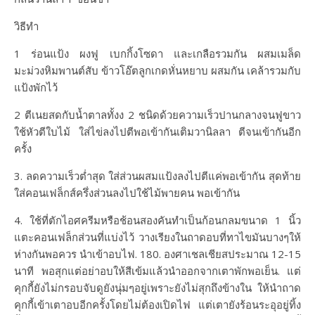
วิธีทำ
1 ร่อนแป้ง ผงฟู เบกกิ้งโซดา และเกลือรวมกัน ผสมเมล็ด
มะม่วงหิมพานต์สับ ข้าวโอ๊ตลูกเกดหั่นหยาบ ผสมกัน เคล้ารวมกับ
แป้งพักไว้
2 ตีเนยสดกับน้ำตาลทั้งง 2 ชนิดด้วยความเร็วปานกลางจนฟูขาว
ใช้หัวตีใบไม้ ใส่ไข่ลงไปตีพอเข้ากันเติมวานิลลา ตีจนเข้ากันอีก
ครั้ง
3. ลดความเร็วต่ำสุด ใส่ส่วนผสมแป้งลงไปตีแค่พอเข้ากัน สุดท้าย
ใส่คอนเฟล็กส์ครึ่งส่วนลงไปใช้ไม้พายคน พอเข้ากัน
4. ใช้ที่ตักไอศครีมหรือช้อนสองคันทำเป็นก้อนกลมขนาด 1 นิ้ว
แตะคอนเฟล็กส่วนที่แบ่งไว้ วางเรียงในถาดอบที่ทาไขมันบางๆให้
ห่างกันพอควร นำเข้าอบไฟ. 180. องศาเชลเชียสประมาณ 12-15
นาที พอสุกแต่อย่าอบให้สีเข้มแล้วนำออกจากเตาพักพอเย็น. แต่
คุกกี้ยังไม่กรอบจับดูยังนุ่มๆอยู่เพราะยังไม่สุกถึงข้างใน ให้นำถาด
คุกกี้เข้าเตาอบอีกครั้งโดยไม่ต้องเปิดไฟ แต่เตายังร้อนระอุอยู่ทิ้ง