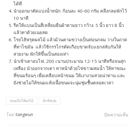
ได้ที่
นำออกมาตัดแบ่งน้ำหนัก. ก้อนละ 40-60 กรัม คลึงกลมพักไว้
10 นาที
รีดให้แบนเป็นสี่เหลี่ยมผืนผ้าตามยาว กว้าง. 5 นิ้ว ยาว 8 นิ้ว
แล้วทาด้วยเนยสด
โรยไส้ฟรุตผลไม้ แล้วม้วนตามขวางเป็นท่อนกลม วางในถาด
ที่ทาไขมัน แล้วใช้กรรไกรตัดเกือบขาดจับแยกสลับกันให้
สวยงาม พักให้ขึ้นเป็นสองเท่า
นำเข้าเตาอบไฟ. 200 cนานประมาณ 12-15 นาทีหรือจนสุก
เหลือง นำออกจากเตา ทาหน้าด้วยไข่ขาวผสมน้ำ ให้ทาขณะ
ที่ขนมร้อนๆ เพื่อเคลือบหน้าขนม ให้เงางามสวยน่าทาน และ
ยังช่วยไม่ให้ขนมแห้งเนื้อขนมจะนุ่มชุ่มชื้นตลอดเวลา
ขนมปังไส้ผลไม้
มิกช์ฟรุต
บน 
โดย
Sangwun
ปิดความเห็น