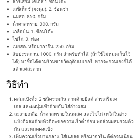
สารเสริม เคเอส 1 ช้อนโต๊ะ
เลชิเท็กช์ (ผงนุ่ม). 2. ช้อนชา
นมสด. 850. กรัม
น้ำตาลทราย. 300. กรัม
เกลือป่น. 1. ช้อนโต๊ะ
ไข่ไก่. 3. ฟอง
เนยสด. หรือมาการีน. 250. กรัม
สับปะรดกวน. 1000. กรัม สำหรับทำไส้. (ถ้าใช้ไม่หมดเก็บไว้
ได้) หาชื้อได้ตามร้านขายวัตถุดิบเบเกอรี่. หากจะกวนเองก็ได้
แล้วแต่สะดวก
วิธีทำ
ผสมแป้งทั้ง. 2 ชนิดรวมกัน ตามด้วยยีสต์ สารเสริมเค
เอส และผงนุ่มเข้าด้วยกัน ใส่อ่างผสม
ละลายเกลือ. น้ำตาลทรายในนมสด และไข่ไก่ เทใส่ในอ่าง
แป้งตีผสมด้วยหัวตีตะขอความเร็วต่ำก่อน พอส่วนผสมรวมตัว
กัน และหมดผงแป้ง
เพิ่มความเร็วปานกลาง. ใส่เนยสด หรือมาการีน ตีต่อจนเนียน