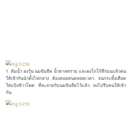
1. ต้มน้ำ ผงวุ้น นมข้นจืด น้ำตาลทราย และผงโกโก้ที่ร่อนแล้วคน
ให้เข้ากันนำตั้งไฟกลาง ต้องคอยคนตลอดเวลา. จนกระทั้่งเดือด
ใส่แป้งข้าวโพด ที่ละลายกับนมข้นจืดไว้แล้ว ลงไปรีบคนให้เข้า
กัน