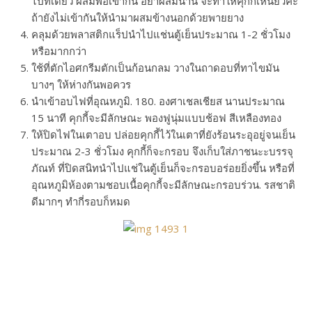
ไปทีเดียว ผสมพอเข้ากัน อย่าผสมนาน จะทำให้คุกกี้เหนียวค่ะ
ถ้ายังไม่เข้ากันให้นำมาผสมข้างนอกด้วยพายยาง
คลุมด้วยพลาสติกแร็ปนำไปแช่นตู้เย็นประมาณ 1-2 ชั่วโมง
หรือมากกว่า
ใช้ที่ตักไอศกรีมตักเป็นก้อนกลม วางในถาดอบที่ทาไขมัน
บางๆ ให้ห่างกันพอควร
นำเข้าอบไฟที่อุณหภูมิ. 180. องศาเชลเชียส นานประมาณ
15 นาที คุกกี้จะมีลักษณะ พองฟูนุ่มแบบช้อฟ สีเหลืองทอง
ให้ปิดไฟในเตาอบ ปล่อยคุกกี้ไว้ในเตาที่ยังร้อนระอุอยู่จนเย็น
ประมาณ 2-3 ชั่วโมง คุกกี้ก็จะกรอบ จึงเก็บใส่ภาชนะะบรรจุ
ภัณท์ ที่ปิดสนิทนำไปแช่ในตู้เย็นก็จะกรอบอร่อยยิ่งขึ้น หรือที่
อุณหภูมิห้องตามชอบเนื้อคุกกี้จะมีลักษณะกรอบร่วน. รสชาติ
ดีมากๆ ทำกี่รอบก็หมด