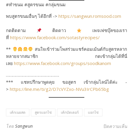
#ทำขนม #สูตรขนม #กลุ่มขนม
พบสูตรขนมอื่นๆ ได้อีกที่ ->
https://sangwun.romsood.com
กดติดตาม
ติดดาว
เพจเฟซบุ๊คของเรา
ที่
https://www.facebook.com/sotastyrecipes/
**
สนใจเข้าร่วมโพสร่วมแชร์คอมเม้นต์กับสูตรหลาก
หลายจากสมาชิก กดเข้ากลุ่มได้ที่นี่
เลย
https://www.facebook.com/groups/soodkanom
………………………………………….
*** แชทปรึกษาพูดคุย ขอสูตร เข้ากลุ่มไลน์ได้ค่ะ -
>
https://line.me/ti/g2/D7cVYZxo-NVu3IrCPb65bg
เค้กเนยสด
สูตรแยกไข่
เค้กบัตเตอร์
แยกไข่
บน
โดย
Sangwun
ปิดความเห็น