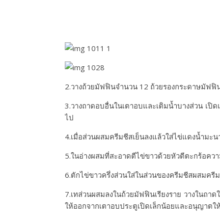
2.วางถ้วยมัฟฟินจำนวน 12 ถ้วยรองกระดาษมัฟฟิน
3.วางถาดอบอื่นในเตาอบและเติมน้ำบางส่วน เปิดเ
ไป
4.เมื่อส่วนผสมครีมชีสเย็นลงแล้วใส่ไข่แดงน้ำมะน
5.ในอ่างผสมที่สะอาดตีไข่ขาวด้วยหัวตีตะกร้อคว
6.ตักไข่ขาวครึ่งส่วนใส่ในส่วนของครีมชีสผสมครีม
7.เทส่วนผสมลงในถ้วยมัฟฟินเรียงราย วางในถาดในถ
ให้ออกจากเตาอบประตูเปิดเล็กน้อยและอนุญาตให้ค