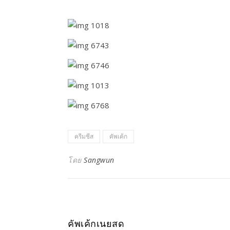
ครีมชีส
คัพเค้ก
โดย
Sangwun
คัพเค้กเนยสด