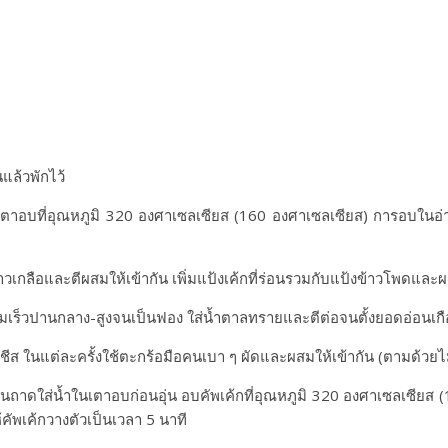
แล้วพักไว้
ตาอบที่อุณหภูมิ 320 องศาเซลเซียส (160 องศาเซลเซียส) การอบในอ่าง
าวเกลือและตีผสมให้เข้ากัน เพิ่มแป้งเค้กที่ร่อนรวมกับแป้งข้าวโพดและผ
ามเร็วปานกลาง-สูงจนเป็นฟอง ใส่น้ำตาลทรายและตีต่อจนตั้งยอดอ่อนเก
ชีส ในแต่ละครั้งใช้ตะกร้อมือคนเบา ๆ ผัดและผสมให้เข้ากัน (ตามด้วยไม
าดใส่น้ำในเตาอบก่อนอุ่น อบคัพเค้กที่อุณหภูมิ 320 องศาเซลเซียส (1
ัพเค้กวางตัวเป็นเวลา 5 นาที