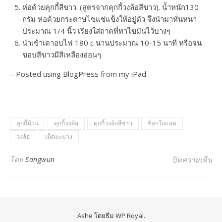
ห่อด้วยคุกกี้สีขาว. (สูตรจากคุกกี้วงล้อสีขาว). น้ำหนัก130
กรัม ห่อด้วยกระดาษไขแช่แข็งให้อยู่ตัว จึงนำมาหั่นหนา
ประมาณ 1/4 นิ้ว เรียงใส่ถาดที่ทาไขมันไว้บางๆ
นำเข้าเตาอบไฟ 180 c นานประมาณ 10-15 นาที หรือจน
ขอบสีขาวมีสีเหลืองอ่อนๆ
– Posted using BlogPress from my iPad
คุกกี้ม้วน
คุกกี้วงล้อ
คุกกี้วงล้อสีขาว
ช็อกโกแลต
วงล้อ
เม็ดมะม่วง
บน 
โดย
Sangwun
ปิดความเห็น
Ashe โดยธีม
WP Royal
.