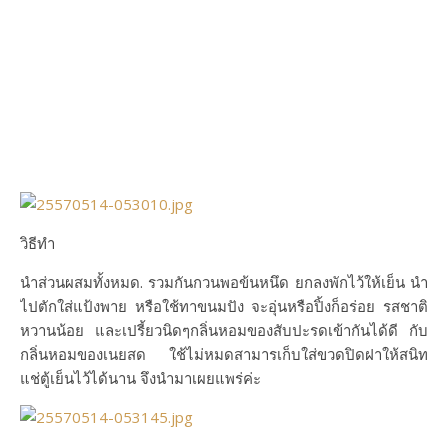
วิธีทำ
นำส่วนผสมทั้งหมด. รวมกันกวนพอข้นหนึด ยกลงพักไว้ให้เย็น นำ
ไปตักใส่แป้งพาย หรือใช้ทาขนมปัง จะอุ่นหรือปิ้งก็อร่อย รสชาติ
หวานน้อย และเปรี้ยวนิดๆกลิ่นหอมของสับปะรดเข้ากันได้ดี กับ
กลิ่นหอมของเนยสด ใช้ไม่หมดสามารเก็บใส่ขวดปิดฝาให้สนิท
แช่ตู้เย็นไว้ได้นาน จึงนำมาเผยแพร่ค่ะ