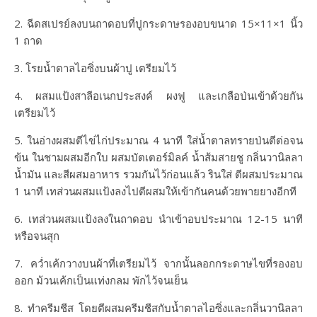
2. ฉีดสเปรย์ลงบนถาดอบที่ปูกระดาษรองอบขนาด 15×11×1 นิ้ว
1 ถาด
3. โรยน้ำตาลไอซิ่งบนผ้าปู เตรียมไว้
4. ผสมแป้งสาลีอเนกประสงค์ ผงฟู และเกลือป่นเข้าด้วยกัน
เตรียมไว้
5. ในอ่างผสมตีไข่ไก่ประมาณ 4 นาที ใส่น้ำตาลทรายป่นตีต่อจน
ข้น ในชามผสมอีกใบ ผสมบัตเตอร์มิลค์ น้ำส้มสายชู กลิ่นวานิลลา
น้ำมัน และสีผสมอาหาร รวมกันไว้ก่อนแล้ว รินใส่ ตีผสมประมาณ
1 นาที เทส่วนผสมแป้งลงไปตีผสมให้เข้ากันคนด้วยพายยางอีกที
6. เทส่วนผสมแป้งลงในถาดอบ นำเข้าอบประมาณ 12-15 นาที
หรือจนสุก
7. คว่ำเค้กวางบนผ้าที่เตรียมไว้ จากนั้นลอกกระดาษไขที่รองอบ
ออก ม้วนเค้กเป็นแท่งกลม พักไว้จนเย็น
8. ทำครีมชีส โดยตีผสมครีมชีสกับน้ำตาลไอซิ่งและกลิ่นวานิลลา