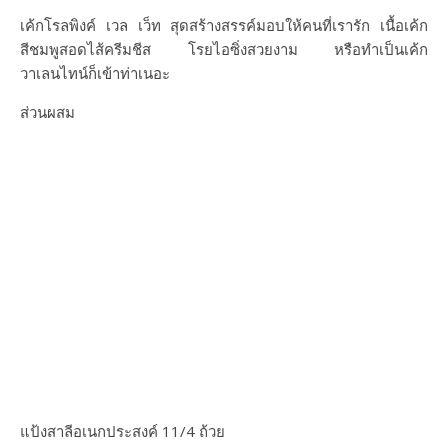
เค้กโรลพิงค์ เวล เว็ท สุดสร้างสรรค์มอบให้คนที่เรารัก เนื้อเค้ก
สีชมพูสอดไส้ครีมชีส โรยไอซิ่งสวยงาม หรือทำเป็นเค้ก
วาเลนไทน์ก็เข้าท่าเนอะ
ส่วนผสม
แป้งสาลีอเนกประสงค์ 11/4 ถ้วย