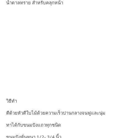
น้ำตาลทราย สำหรับคลุกหน้า
วิธีทำ
ตีด้วยหัวตีใบไม้ด้วยความเร็วปานกลางจนฟูและนุ่ม
ทาได้กับขนมปังแถวทุกชนิด
ขนมปังหั่นหนา 1/2- 3/4 นิ้ว