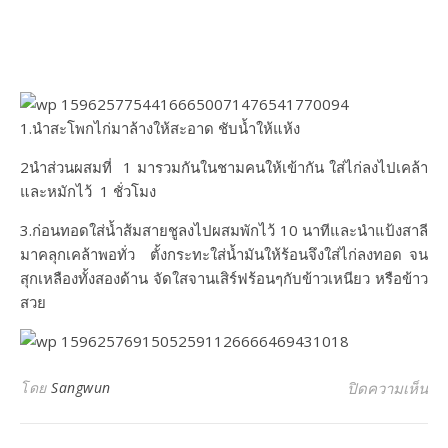
1.นำสะโพกไก่มาล้างให้สะอาด ชับน้ำให้แห้ง
2นำส่วนผสมที่ 1 มารวมกันในชามคนให้เข้ากัน ใส่ไก่ลงไปเคล้า
และหมักไว้ 1 ชั่วโมง
3.ก่อนทอดใส่น้ำส้มสายชูลงไปผสมพักไว้ 10 นาทีและนำแป้งสาลี
มาคลุกเคล้าพอทั่ว ตั้งกระทะใส่น้ำมันให้ร้อนจึงใส่ไก่ลงทอด จน
สุกเหลืองทั้งสองด้าน จัดใสจานเสิร์ฟร้อนๆกับข้าวเหนียว หรือข้าว
สวย
บน
โดย
Sangwun
ปิดความเห็น