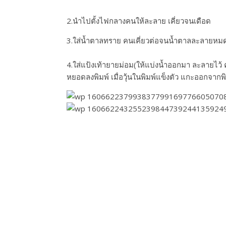
2.นำไปตั้งไฟกลางคนให้ละลาย เคี่ยวจนเดือด
3.ใส่น้ำตาลทราย คนเคี่ยวต่อจนน้ำตาลละลายหม
4.ใส่แป้งเท้ายายม่อม(ให้แบ่งน้ำออกมา ละลายไว้ ค
หยอดลงพิมพ์ เมื่อวุ้นในพิมพ์แข็งตัว แกะออกจากพิ