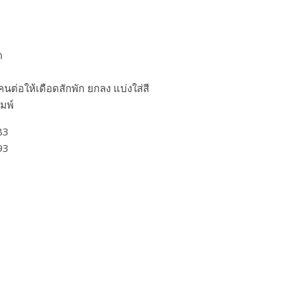
ด
นต่อให้เดือดสักพัก ยกลง แบ่งใส่สี
มพ์