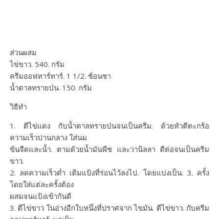
ส่วนผสม
ไข่ขาว. 540. กรัม
ครีมออฟทาร์ทาร์. 1 1/2. ช้อนชา
น้ำตาลทรายป่น. 150. กรัม
วิธีทำ
1. ตีไข่แดง กับน้ำตาลทรายป่นจนเป็นครีม. ด้วยหัวตีตะกร้อ
ความเร็วปานกลาง ใส่นม
ข้นจืดและน้ำ. ตามด้วยน้ำมันพืช และวานิลลา ตีต่อจนเป็นครีม
ขาว.
2. ลดความเร็วต่ำ เติมแป้งที่ร่อนไว้ลงไป. โดยแบ่งเป็น. 3. ครั้ง
โดยใส่แต่ละครั้งต้อง
ผสมจนแป้งเข้ากันดี
3. ตีไข่ขาว ในอ่างอีกใบหนึ่งที่ปราศจาก ไขมัน. ตีไข่ขาว. กับครีม