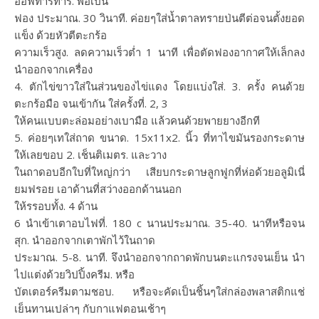
ออฟทาร์ทาร์. พอเป็น
ฟอง ประมาณ. 30 วินาที. ค่อยๆใส่น้ำตาลทรายป่นตีต่อจนตั้งยอด
แข็ง ด้วยหัวตีตะกร้อ
ความเร็วสูง. ลดความเร็วต่ำ 1 นาที เพื่อตัดฟองอากาศให้เล็กลง
นำออกจากเครื่อง
4. ตักไข่ขาวใส่ในส่วนของไข่แดง โดยแบ่งใส่. 3. ครั้ง คนด้วย
ตะกร้อมือ จนเข้ากัน ใส่ครั้งที่. 2, 3
ให้คนแบบตะล่อมอย่างเบามือ แล้วคนด้วยพายยางอีกที
5. ค่อยๆเทใส่ถาด ขนาด. 15x11x2. นิ้ว ที่ทาไขมันรองกระดาษ
ให้เลยขอบ 2. เช็นติเมตร. และวาง
ในถาดอบอีกใบที่ใหญ่กว่า เสียบกระดาษลูกฟูกที่ห่อด้วยอลูมิเนี่
ยมฟรอย เอาด้านที่สว่างออกด้านนอก
ให้รรอบทั้ง. 4 ด้าน
6 นำเข้าเตาอบไฟที่. 180 c นานประมาณ. 35-40. นาทีหรือจน
สุก. นำออกจากเตาพักไว้ในถาด
ประมาณ. 5-8. นาที. จึงนำออกจากถาดพักบนตะแกรงจนเย็น นำ
ไปแต่งด้วยวิปปิ้งครีม. หรือ
บัตเตอร์ครีมตามชอบ. หรือจะคัดเป็นชิ้นๆใส่กล่องพลาสติกแช่
เย็นทานเปล่าๆ กับกาแฟตอนเช้าๆ