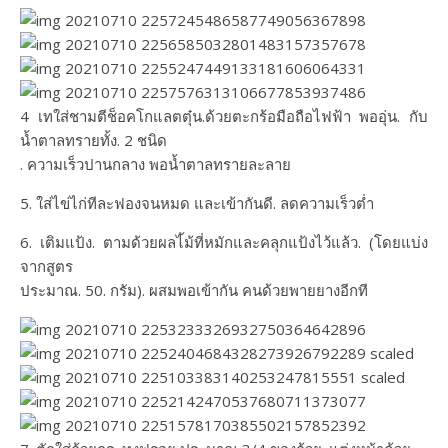
4 เทใส่ชามตีช็อคโกแลตตุ๋น.ด้วยตะกร้อมือถือไฟฟ้า พออุ่น. กับ
น้ำตาลทรายทั้ง. 2 ชนิด
. ความเร็วปานกลาง พอน้ำตาลทรายละลาย
5. ใส่ไข่ไก่ทีละฟองจนหมด และเข้ากันดี. ลดความเร็วต่ำ
6. เติมแป้ง. ตามด้วยผลไ้ม้ที่หมักและคลุกแป้งไว้แล้ว. (โดยแบ่ง
จากสูตร
ประมาณ. 50. กรัม). ผสมพอเข้ากัน คนด้วยพายยางอีกที