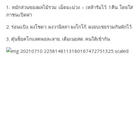
1. หมักส่วนของผลไม้รวม เม็ดมะม่วง – เหล้ารัมไว้ 1คืน โดยใส่
ภาชนะปิดฝา
2. ร่อนแป้ง. ผงโชดา. ผงวานิลลา ผงโกโก้. ผงอบเชยรวมกันพักไว้
3. ตุ๋นช็อคโกแลตพอละลาย. เติมเนยสด. คนให้เข้ากัน