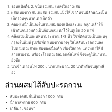
ร่อนแป้งทั้ง. 2. ชนิดรวมกัน. เทลงในอ่างผสม
ผสมเนยขาว กับเนยสด รวมกับแป้งให้เข้ากันจนมีลักษณะเป็น
เม็ดร่วนๆขนาดเท่าเม็ดถั่ว
ค่อยๆเทน้ำเย็นลงในส่วนผสมของแป้งและเนย คลุกเคล้าให้
เข้ากันจนรวมตัวเป็นก้อนกลม พักไว้ในตู้เย็น 20 นาที
คลึงแป้งเป็นแผ่นหนาประมาณ 1/8 นิ้ว ใช้ที่ตัดแป้งเป็นแผ่นๆ
กรุลงในพิมพ์รูปเรือที่ทาเนยขาวบางๆ ใส่ไส้สับปะรดกวนลง
ไปตามด้วยส่วนผสมของเนื้อเค้ก เรียงใส่ถาด. แต่งหน้าให้มี
ลายสวยงาม หรือจะโรยด้วยอัลม่อนด์สไลท์ ชึ่งจะดูให้น่าทาน
ยิ่งขึ้น
นำเข้าเตาอบไฟ 200 c นานประมาณ 20 นาทีหรือจนสุกหลื
อง
ส่วนผสมไส้สับปะรดกวน
สับปะรดสับคั้นน้ำออก 1000. กรัม
น้ำตาลทราย 600. กรัม
เกลือ. 1. ช้อนชา