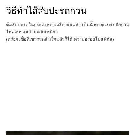
วิธีทำไส้สับปะรดกวน
ต้มสับปะรดในกระทะทองเหลืองจนแห้ง เติมน้ำตาลและเกลือกวน
ไฟอ่อนๆจนส่วนผสมเหนียว
(หรือจะชื้อที่เขากวนสำเร็จแล้วก็ได้ ความอร่อยไม่แพ้กัน)