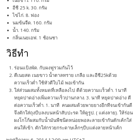
อีชี 25 k. 30. กรัม
ไข่ไก่. 8. ฟอง
นมข้นจืด. 160. กรัม
น้ำ. 140. กรัม
กลิ่นเนยเอฟ. 1 ช้อนชา
วิธีทำ
ร่อนแป้งพัด. กับผงฟูรวมกันไว้
ตีเนยสด เนยขาว น้ำตาลทราย เกลือ และอีชี25kด้วย
ความเร็วต่ำ ใช้หัวตีใบไม้ พอเข้ากัน
ใส่ส่วนผสมทั้งหมดที่เหลือลงไป ตีด้วยความเเร็วต่ำ. 1นาที
หยุดปาดอ่างเพิ่มความเร็วปานกลาง. 3. นาที หยุดปาดอ่าง ตี
ต่อความเร็วต่ำ. 1. นาที คนผสมด้วยพายยางอีกทีจนเข้ากันดี
จึงตักใส่ถุงบีบลงบนหน้าสับปะรด ให้ดูรูป. ( แต่งลาย). ให้ร่อน
ผงโกโก้ผสมกับน้ำมันพืชนิดหน่อยพอละลายเข้ากันตักเค้กใส่
คนให้เข้า. ตักใส่กรวยกระดาษเล็กๆบีบแต่งลายหน้าเค้ก
พฤศจิกายน 6, 2014 12:09 am UTC+7