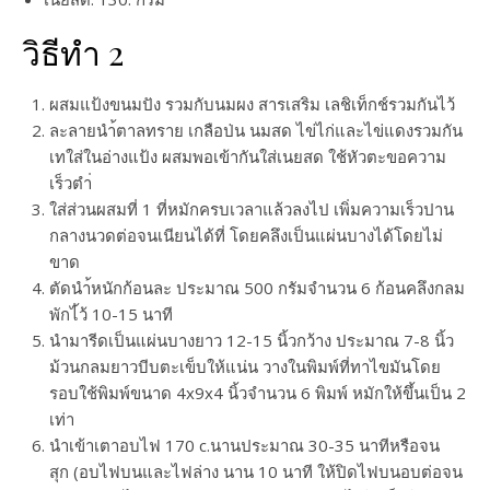
วิธีทำ 2
ผสมแป้งขนมปัง รวมกับนมผง สารเสริม เลชิเท็กช์รวมกันไว้
ละลายนำ้ตาลทราย เกลือป่น นมสด ไข่ไก่และไข่แดงรวมกัน
เทใส่ในอ่างแป้ง ผสมพอเข้ากันใส่เนยสด ใช้หัวตะขอความ
เร็วตำ่
ใส่ส่วนผสมที่ 1 ที่หมักครบเวลาแล้วลงไป เพิ่มความเร็วปาน
กลางนวดต่อจนเนียนได้ที่ โดยคลึงเป็นแผ่นบางได้โดยไม่
ขาด
ตัดนำ้หนักก้อนละ ประมาณ 500 กรัมจำนวน 6 ก้อนคลึงกลม
พักไ้ว้ 10-15 นาที
นำมารีดเป็นแผ่นบางยาว 12-15 นิ้วกว้าง ประมาณ 7-8 นิ้ว
ม้วนกลมยาวบีบตะเข็บให้แน่น วางในพิมพ์ที่ทาไขมันโดย
รอบใช้พิมพ์ขนาด 4x9x4 นิ้วจำนวน 6 พิมพ์ หมักให้ขึ้นเป็น 2
เท่า
นำเข้าเตาอบไฟ 170 c.นานประมาณ 30-35 นาทีหรือจน
สุก (อบไฟบนและไฟล่าง นาน 10 นาที ให้ปิดไฟบนอบต่อจน