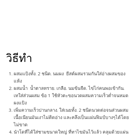
วิธีทำ
ผสมแป้งทั้ง. 2 ชนิด. นมผง ยีสต์ผสมรวมกันใส่อ่างผสมของ
แห้ง
ผสมน้ำ น้ำตาลทราย. เกลือ. นมข้นจืด. ไข่ไก่คนพอเข้ากัน.
เทใส่ส่วนผสม ข้อ 1 ใช้หัวตะขอนวดผสมความเร็วต่ำจนหมด
ผงแป้ง
เพิ่มความเร็วปานกลาง. ใส่เนยทั้ง. 2 ชนิดนวดต่อจนส่วนผสม
เนื้อเนียนมันเงาไม่ติดอ่าง และคลึงเป็นแผ่นฟิมป์บางๆได้โดย
ไม่ขาด
นำโดที่ได้ใส่ชามขนาดใหญ่ ที่ทาไขมันไว้แล้ว คลุมด้วยแผ่น