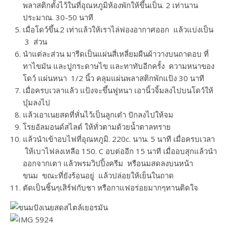
พลาสติกตั้งไว้ในที่อุณหภูมิห้องพักให้ขึ้นเป็น. 2 เท่านาน
ประมาณ. 30-50 นาที
เมื่อโดว์ขึ้น.2 เท่าแล้วให้เราไล่ฟองอากาศออก แล้วแบ่งเป็น
3 ส่วน
นำแต่ละส่วน มารีดเป็นแผ่นสี่เหลี่ยมผืนผ้าวางบนถาดอบ ที่
ทาไขมัน และปูกระดาษไข และทาทับอีกครั้ง ความหนาของ
โดว์ แผ่นหนา 1/2 นิ้ว คลุมแผ่นพลาสติกพักแป้ง 30 นาที
เมื่อครบเวลาแล้ว แป้งจะขึ้นฟูหนา เอานิ้วจิ้มลงไปบนโดว์ให้
บุ๋มลงไป
แล้วเอาเนยสดที่หั่นไว้เป็นลูกเต๋า ปักลงไปให้จม
โรยอัลมอนด์สไลด์ ให้ทั่วตามด้วยน้ำตาลทราย
แล้วนำเข้าอบไฟที่อุณหภูมิ. 220c. นาน. 5 นาที เมื่อครบเวลา
ให้เบาไฟลงเหลือ 150. C อบต่ออีก 15 นาที เมื่ออบสุกแล้วนำ
ออกจากเตา แล้วพรมวิปปิ้งครีม หรือนมสดลงบนหน้า
ขนม ขณะที่ยังร้อนอยู่ แล้วปล่อยให้เย็นในถาด
ตัดเป็นชิ้นๆเสิร์ฟกับชา หรือกาแฟอร่อยมากๆทานติดใจ