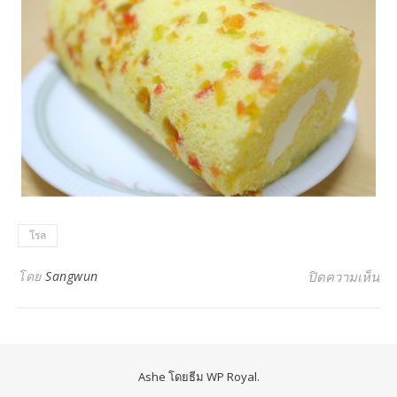
โรล
บน
โดย
Sangwun
ปิดความเห็น
Ashe โดยธีม
WP Royal
.