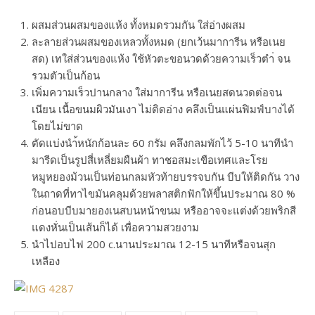
ผสมส่วนผสมของแห้ง ทั้งหมดรวมกัน ใส่อ่างผสม
ละลายส่วนผสมของเหลวทั้งหมด (ยกเว้นมาการีน หรือเนย
สด) เทใส่ส่วนของแห้ง ใช้หัวตะขอนวดด้วยความเร็วตำ่ จน
รวมตัวเป็นก้อน
เพิ่มความเร็วปานกลาง ใส่มาการีน หรือเนยสดนวดต่อจน
เนียน เนื้อขนมผิวมันเงา ไม่ติดอ่าง คลึงเป็นแผ่นฟิมฟ์บางได้
โดยไม่ขาด
ตัดแบ่งนำ้หนักก้อนละ 60 กรัม คลึงกลมพักไว้ 5-10 นาทีนำ
มารีดเป็นรูปสี่เหลี่ยมผืนผ้า ทาชอสมะเขือเทศและโรย
หมูหยองม้วนเป็นท่อนกลมหัวท้ายบรรจบกัน บีบให้ติดกัน วาง
ในถาดที่ทาไขมันคลุมด้วยพลาสติกฟักให้ขึ้นประมาณ 80 %
ก่อนอบบีบมายองเนสบนหน้าขนม หรืออาจจะแต่งด้วยพริกสี
แดงหั่นเป็นเส้นก็ได้ เพื่อความสวยงาม
นำไปอบไฟ 200 c.นานประมาณ 12-15 นาทีหรือจนสุก
เหลือง