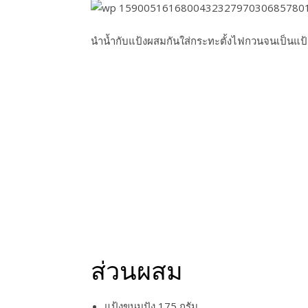
นำน้ำกับแป้งผสมกันใส่กระทะตั้งไฟกวนจนเป็นแป้ง
ส่วนผสม
แป้งขนมปัง 175 กรัม