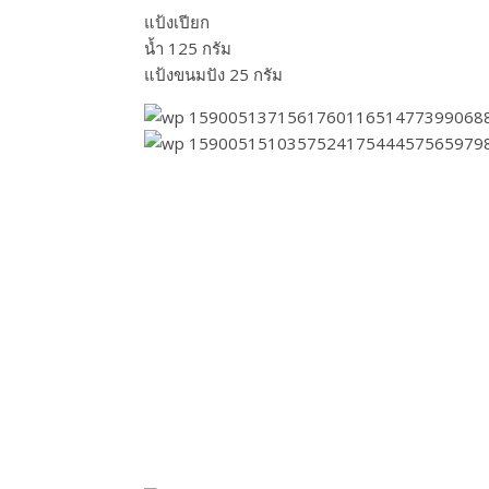
แป้งเปียก
น้ำ 125 กรัม
แป้งขนมปัง 25 กรัม