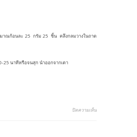
ประมาณก้อนละ 25 กรัม 25 ชิ้น คลึงกลมวางในถาด
20-25 นาทีหรือจนสุก นำออกจากเตา
บน ขนมปังฮอกไกโดทู
ปิดความเห็น