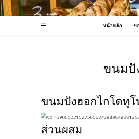
หน้าหลัก
ขอ
ขนมปั
ขนมปังฮอกไกโดทูโทน
ส่วนผสม