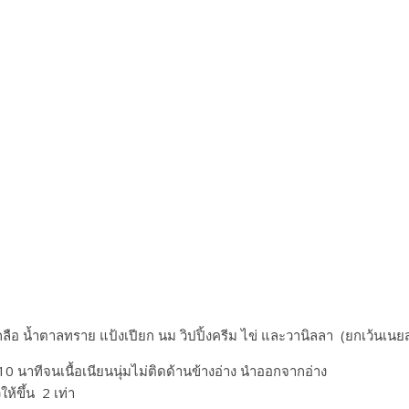
กลือ น้ำตาลทราย แป้งเปียก นม วิปปิ้งครีม ไข่ และวานิลลา (ยกเว้นเนยส
0 นาทีจนเนื้อเนียนนุ่มไม่ติดด้านข้างอ่าง นำออกจากอ่าง
้ขึ้น 2 เท่า