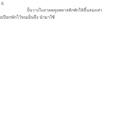
ปั้นวางในถาดคลุุมพลาสติกพักให้ขึ้นสองเท่า
เปียกพักไว้จนเย็นจึง นำมาใช้