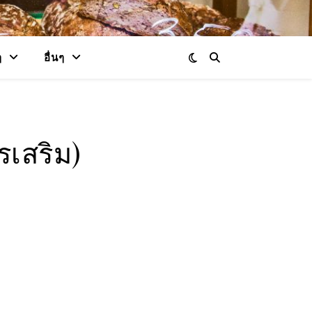
ๆ
อื่นๆ
เสริม)