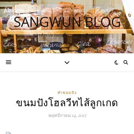
SANGWUN BLOG
การทำขนม เบเกอรี่ อาหาร ของกินต่าง ๆ
ทำขนมปัง
ขนมปังโฮลวีทไส้ลูกเกด
พฤศจิกายน 14, 2015