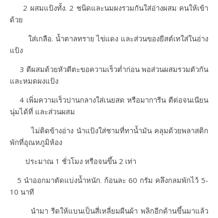
2 ผสมแป้งทั้ง. 2 ชนิดและนมผงรวมกันใส่อ่างผสม คนให้เข้า
ด้วย
ใส่เกลือ. น้ำตาลทราย ไข่แดง และส่วนของยีสต์เทใส่ในอ่าง
แป้ง
3 ตีผสมด้วยหัวตีตะขอความเร็วต่ำก่อน พอส่วนผสมรวมตัวกัน
และหมดผงแป้ง
4 เพิ่มความเร็วปานกลางใส่เนยสด หรือมาการีน ตีต่อจนเนียน
นุ่มได้ที่ และส่วนผสม
ไม่ติดข้างอ่าง นำแป้งใส่ชามที่ทาน้ำมัน คลุมด้วยพลาสติก
พักที่อุณหภูมิห้อง
ประมาณ 1 ชั่วโมง หรือจนขึ้น 2 เท่า
5 นำออกมาตัดแบ่งน้ำหนัก. ก้อนละ 60 กรัม คลึงกลมพักไว้ 5-
10 นาที
นำมา รีดให้แบนเป็นสี่เหลี่ยมผืนผ้า พลิกอีกด้านขึ้นมาแล้ว