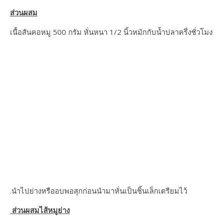
ส่วนผสม
เนื้อสันคอหมู 500 กรัม หั่นหนา 1/2 นิ้วหมักกับน้ำปลาครึ่งชั่วโมง
.นำไปย่างหรืออบพอสุกก่อนนำมาหั่นเป็นชิ้นเล็กเตรียมไว้
ส่วนผสมไส้หมูย่าง