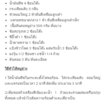
น้ำมันพืช 4 ช้อนโต๊ะ
กระเทียมสับ 5 กลีบ
หัวหอมใหญ่ 2 หัวหั่นสี่เหลี่ยมลูกเต๋า
แครอทขนาดกลาง 1 หัว หั่นสี่เหลี่ยมลูกเต๋าเล็ก
เนื้อสันคอหมูย่าง 500 กรัม หั่นบาง
ช้อสปรุงรส 2 ช้อนโต๊ะ
ซีอิ๊วดำ 1 ช้อนโต๊ะ
น้ำตาลทราย 1 ช้อนโต๊ะ
แป้งข้าวโพด 3 ช้อนโต๊ะ ผสมกับน้ำ 3 ช้อนโต๊ะ
ผงวุ้น 1/2 ช้อนชา แช่น้ำ 1/4 ถ้วย
ต้นหอม 3 ต้น หั่นละเอียด
วิธีทำไส้หมูย่าง
1.ใส่น้ำมันพืชในกระทะตั้งไฟพอร้อน ใส่กระเทียมสับ หอมใหญ่
และแครอทเป็นเวลา 2 นาที ผัดเพิ่ม ประมาณ 3 นาที
2.เพิ่มซอสถั่วเหลืองสีเข้มและน้ำ 1 ถ้วยและส่วนผสมเครื่องปรุง
ทั้งหมด แล้วนำไปต้มความร้อนต่ำและเคี่ยวเป็น