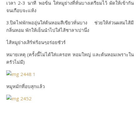
เวลา 2-3 นาที พอข้น ใส่หมูย่างที่หั่นบางเตรียมไว้ ผัดให้เข้ากัน
จนเกือบจะแห้ง
3.ปิดไฟพักพออุ่นใส่ต้นหอมสีเขียวหั่นบาง ช่วยให้ส่วนผสมไส้มี
กลิ่นหอม พักให้เย็นนำไปใส่ไส้ชาลาเปานึ่ง
ไส้หมูย่างเสิร์ฟร้อนๆอร่อยชัวร์
หมายเหตุ (ครั้งนี้ไม่ได้ใส่แครอท หอมใหญ่ และต้นหอมเพราะใน
ครัวไม่มี)
หมูหมักที่อบสุกแล้ว