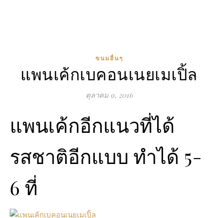
ขนมอื่นๆ
แพนเค้กเบคอนเนยเมเปิ้ล
ตุลาคม 9, 2016
แพนเค้กอีกแนวที่ได้
รสชาติอีกแบบ ทำได้ 5-
6 ที่