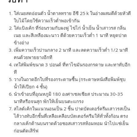
ใส่เนยสดอ่อนตัว น้ำตาลทราย อีชี 25 k ในอ่างผสมตีด้วยหัวตี
ใบไม้โดยใช้ความเร็วต่ำพอเข้ากัน
ใส่แป้งเค้ก ที่ร่อนรวมกับผงฟู ไข่ไก่ น้ำเย็น น้ำเสาวรส กลิ่น
เนย และสีเหลืองมะนาว ตีด้วยความเร็วต่ำ 1 นาที หยุดปาด
ข้างอ่าง
เพิ่มความเร็วปานกลาง 2 นาที และลดความเร็วต่ำ 1/2 นาที
คนด้วยพายยางอีกที
เทใส่พิมพ์ขนาด 3 ปอนด์ ที่ทาไขมันรองกรดาษ และทาทับอีก
ที
วางในถาดอีกใบที่รองกระดาษชื้น (กระดาษหนังสือพิมพ์ชุบ
น้ำให้เปียก 4 ชั้น)
นำเข้าอบที่อุณหภูมิ 180 องศาเชลเชียส ประมาณ 30-35
นาทีหรือจนสุก พักให้เย็นบนตะแกรง
สไลด์เค้กในแนวนอนเป็น 2 ชิ้น ปาดบัตเตอร์ครีมเสาวรสเป็น
ไส้วางทับอีกชั้นที่เหลือเคลือบบัตเตอร์ครีมให้ทั่วทั้งก้อน ตรง
กลางเค้กด้านบนราดด้วอชอสเสาวรสห้อมหอม นำไปแช่เย็น
ก่อนตัดเสิร์ฟ