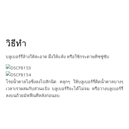
วิธีทำ
บลูเบอร์รี่ล้างให้สะอาด ผึ่งให้แห้ง หรือใช้กระดาษทิชชู่ซับ
โรยน้ำตาลไอซิ่งลงไปสักนิด คลุกๆ ให้บลูเบอร์รี่ติดน้ำตาลบางๆ
เวลาเราผสมกับส่วนแป้ง บลูเบอร์รีจะได้ไม่จม หรือวางบลูเบอร์รี่
ลงบนถ้วยมัฟฟีนทีหลังก่อนอบ