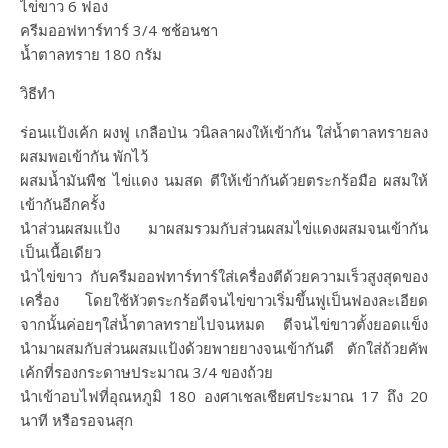
ไข่ขาว 6 ฟอง
ครีมออฟทาร์ทาร์ 3/4 ชช้อนชา
น้ำตาลทราย 180 กรัม
วิธีทำ
ร่อนแป้งเค้ก ผงฟู เกลือป่น วนิลลาผงให้เข้ากัน ใส่น้ำตาลทรายลง
ผสมพอเข้ากัน พักไว้
ผสมน้ำมันพืช ไข่แดง นมสด ตีให้เข้ากันด้วยตระกร้อมือ ผสมให้
เข้ากันอีกครั้ง
นำส่วนผสมแป้ง มาผสมรวมกับส่วนผสมไข่แดงผสมจนเข้ากัน
เป็นเนื้อเดียว
นำไข่ขาว กับครีมออฟทาร์ทาร์ใส่เครื่องตีด้วยความเร็วสูงสุดของ
เครื่อง โดยใช้หัวตระกร้อตีจนไข่ขาวเริ่มขึ้นฟูเป็นฟองละเอียด
จากนั้นค่อยๆใส่น้ำตาลทรายไปจนหมด ตีจนไข่ขาวตั้งยอดแข็ง
นำมาผสมกับส่วนผสมแป้งด้วยพายยางจนเข้ากันดี ตักใส่ถ้วยคัพ
เค้กที่รองกระดาษประมาณ 3/4 ของถ้วย
นำเข้าอบไฟที่อุณหภูมิ 180 องศาเชลเชียศประมาณ 17 ถึง 20
นาที หรือรอจนสุก