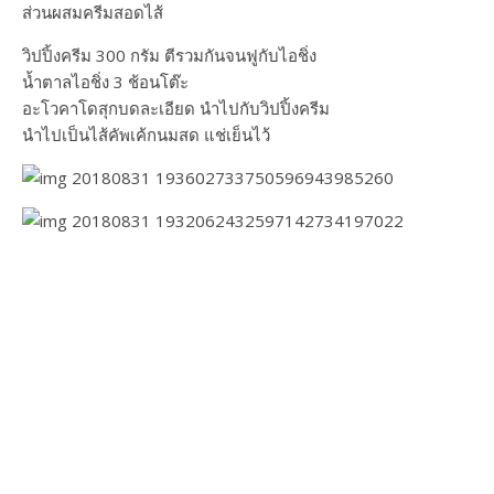
ส่วนผสมครีมสอดไส้
วิปปิ้งครีม 300 กรัม ตีรวมกันจนฟูกับไอชิ่ง
น้ำตาลไอชิ่ง 3 ช้อนโต๊ะ
อะโวคาโดสุกบดละเอียด นำไปกับวิปปิ้งครีม
นำไปเป็นไส้คัพเค้กนมสด แช่เย็นไว้