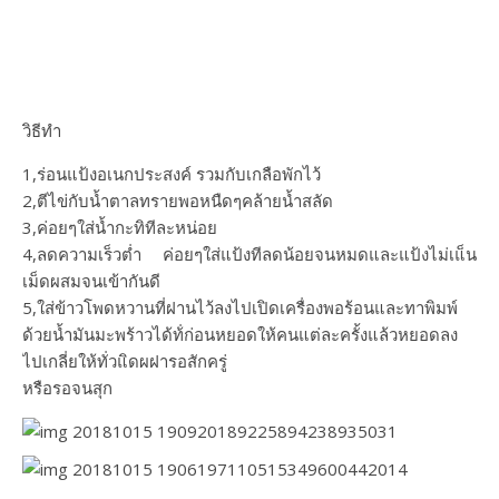
วิธีทำ
1,ร่อนแป้งอเนกประสงค์ รวมกับเกลือพักไว้
2,ตีไข่กับน้ำตาลทรายพอหนืดๆคล้ายน้ำสลัด
3,ค่อยๆใส่น้ำกะทิทีละหน่อย
4,ลดความเร็วต่ำ ค่อยๆใส่แป้งทีลดน้อยจนหมดและแป้งไม่เแ็น
เม็ดผสมจนเข้ากันดี
5,ใส่ข้าวโพดหวานที่ฝานไว้ลงไปเปิดเครื่องพอร้อนและทาพิมพ์
ด้วยน้ำมันมะพร้าวได้ท้่ก่อนหยอดให้คนแต่ละครั้งแล้วหยอดลง
ไปเกลี่ยให้ทั่วแิดผฝารอสักครู่
หรือรอจนสุก