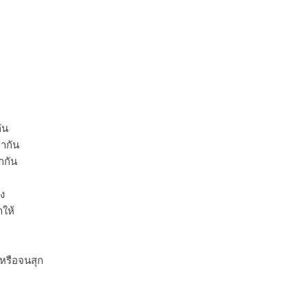
ัน
้ากัน
ากัน
อง
าให้
หรือจนสุก