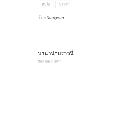
ทิบโอ้
บราวนี่
โดย
Sangwun
บานาน่าบราวนี่
มิถุนายน 3, 2014