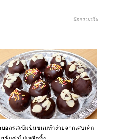
บน ทิบโอ้บราวนี่
ปิดความเห็น
กบอลรสเข้มข้นขนมทำง่ายจากเศษเค้ก
ยคุ้มค่าไม่เหลือทิ้ง