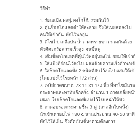
วิธีทำ
1. ร่อนแป้ง. ผงฟู. ผงโกโก้. รวมกันไว้
2. ตุ๋นช็อคโกแลตดำให้ละลาย. จึงใส่เนยสดลงไป
คนให้เข้ากัน. พักไว้พออุ่น
3. ตีไข่ไก่. เกลือป่น น้ำตาลทรายขาว รวมกันด้วย
หัวตีตะกร้อความเร็วสูง. จนขึ้นฟู
4. เติมช็อคโกแลตที่ตุ๋นไว้พออุ่นลงไป. ผสมให้เข้าก
5. ใส่แป้งที่ร่อนไว้ลงไป. ผสมด้วยความเร็วต่ำพอเข
6. ใส่ช็อคโกแลตทั้ง 2 ชนิดที่สับไว้ลงไป ผสมให้เข้
(โดยแบ่งไว้โรยหน้า 1/2 ส่วน)
7. เทใส่ถาดขนาด. 7x 11 x1 1/2 นิ้ว ที่ทาไขมันร
กระดาษและทาทับอีกครั้ง. จำนวน. 1 ถาดเกลี่ยหน้
เสมอ. โรยช็อคโกแลตที่แบ่งไว้โรยหน้าให้ทั่ว
8. ถาดอบรองกระดาษชื้น. 3 คู่. (ถาดอีกใบหนึ่ง)
นำเข้าเตาอบไฟ 180 c. นานประมาณ 40-50 นาที
พักไว้ให้เย็น. จึงตัดเป็นชิ้นๆตามต้องการ