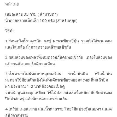
หน้าเนย
เนยละลาย 35 กรัม ( สำหรับทา)
น้ำตาลทรายเม็ดเล็ก 100 กรัม (สำหรับคลุก)
วิธีทำ
1,ร่อนแป้งทั้งสองชนิด ผงฟู ผงชาเขียวญี่ปุ่น รวมกันใส่ชามผสม
และใส่เกลือ น้ำตาลทรายเคล้าพอเข้ากัน
2,ผสมส่วนของเหลวทั้งหมดรวมกันคนพอเข้ากัน เทลงในส่วนของ
แป้งคนด้วยตะกร้อมือจนเนียน
3,ตั้งเตาอบโดนัทแบบหลุมพอร้อน ทาน้ำมันพืช หรือน้ำมัน
มะกอกใช้ช้อนตักแป้งโดนัทเค้กชาเขียวหยอดลงพอเต็มแล้วปิด
ฝา ประมาณ 1-2 นาทีต้องคอยเปิดดู
จนหน้านูนและสุกเหลือง ใช้ไม้ปลายแหลมจิ้มพลิกกลับอีกด่านลง
ปิดฝาสักครู่ แล้วพักบนตะแกรงจนเย็น
4,เตรียมเนยละลาย และน้ำตาลราย โดยใช้แปรงจัุ่มเนยทา และค
ลุน้ำตาลทราย