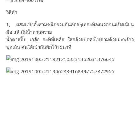
– หัวกะทิ 400 กรัม
วิธีทำ
1, ผสมแป้งทั้งสามชนิดรวมกันค่อยๆเทกะทิลงนวดจนแป้งเนียน
มือ แล้วใส่น้ำตาลทราย
น้ำตาลปิ๊ป เกลือ กะทิที่เหลือ ใส่กล้วยบดลงไปตามด้วยมะพร้าว
ขูดเส้น คนให้เข้ากันพักไว้15นาที