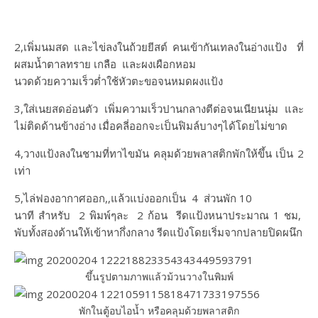
2,เพิ่มนมสด และไข่ลงในถ้วยยีสต์ คนเข้ากันเทลงในอ่างแป้ง ที่
ผสมน้ำตาลทราย เกลือ และผงเผือกหอม
นวดด้วยความเร็วต่ำใช้หัวตะขอจนหมดผงแป้ง
3,ใส่เนยสดอ่อนตัว​ เพิ่มความเร็วปานกลางตีต่อจนเนียนนุ่ม​ และ
ไม่ติดด้านข้างอ่าง​ เมื่อคลี่ออกจะเป็นฟิมล์บางๆได้โดยไม่ขาด
4,วางแป้งลงในชามที่ทาไขมัน​ คลุมด้วยพลาสติกพักให้ขึ้น เป็น​ 2​
เท่า
5,ไล่ฟองอากาศออก,,แล้วแบ่งออกเป็น 4 ส่วนพัก 10
นาที สำหรับ 2 พิมพ์ๆละ 2 ก้อน รีดแป้งหนาประมาณ 1 ชม,
พับทั้งสองด้านให้เข้าหากึ่งกลาง รีดแป้งโดยเริ่มจากปลายปิดผนึก
ขึ้นรูปตามภาพแล้วม้วนวางในพิมพ์
พักในตู้อบไอน้ำ หรือคลุมด้วยพลาสติก