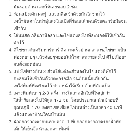
มันรอบด้าน​ และให้เลยขอบ​ 2​ ชม.
ร่อนแป้งเค้ก​ ผงฟู​ และเกลือเข้าด้วยกันใส่ชามไว้
เทน้ำมันคาโนล่าอุ่นลงในแป้งที่ร่อนแล้วคนด้วยตะกร้อมือจน
เข้ากัน
ใส่นมสด​ กลิ่นวานิลลา​ และไข่แดงลงไปทีละฟองตีให้เข้ากัน
พักไว้
ตีไข่ขาวกับครีมทาร์ทาร์​ ตีความเร็วปานกลาง​ พอไข่ขาวเป็น
ฟองหยาบๆ​ แล้วค่อยๆทยอยใส่น้ำตาลทรายลงไป​ ตีไปเลื่อยๆ
จนตั้งยอดอ่อน
แบ่งไข่ขาวเป็น​ 3​ ส่วนใส่แต่ละส่วนลงในไข่แดงที่พักไว้​
ตะล่อมให้เข้ากันด้วยตะกร้อมือ​ จนเป็นเนื้อเดียวกัน
เทใส่พิมพ์ที่เตรียมไว้​ ปาดหน้าให้เรียบด้วยที่ตัดแป้ง
เคาะพิมพ์เบาๆ​ 2-3​ ครั้ง​ วางในถาดอีกใบที่ใหญ่กว่า
ใส่น้ำร้อนลงไปให้สูง​ 1/2​ ชม, โดยประมาณ​ นำเข้าอบที่
อุณหภูมิ​ 170​ องศาเชลเชียส​ ไฟบนล่างเป็นเวลา​ 40​ นาที
แล้วแต่เตาบ้านใคนบ้านมัน
นำออกจากเตาอบเคาะถาด​ 1​ ที​ยกออกจากถาดรองน้ำพัก
เค้กให้เย็น​จึง​ นำออกจากพิมพ์