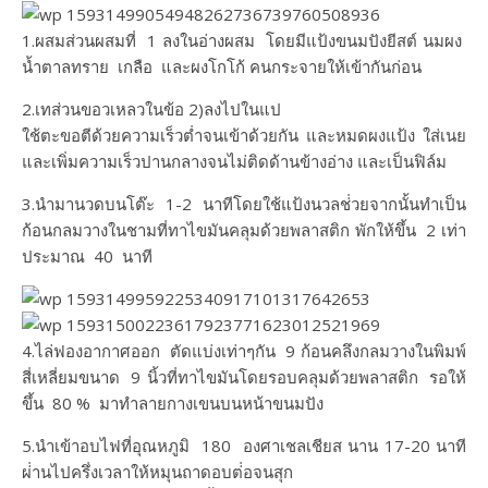
1.ผสมส่วนผสมที่ 1 ลงในอ่างผสม โดยมีแป้งขนมปังยีสต์ นมผง
น้ำตาลทราย เกลือ และผงโกโก้ คนกระจายให้เข้ากันก่อน
2.เทส่วนขอวเหลวในข้อ 2)ลงไปในแป
ใช้ตะขอตีด้วยความเร็วต่ำจนเข้าด้วยกัน และหมดผงแป้ง ใส่เนย
และเพิ่มความเร็วปานกลางจนไม่ติดด้านข้างอ่าง และเป็นฟิล์ม​
3.นำมานวดบนโต๊ะ 1-2 นาทีโดยใช้แป้งนวลช่่วยจากนั้นทำเป็น
ก้อนกลมวางในชามที่ทาไขมันคลุมด้วยพลาสติก พักให้ขึ้น 2 เท่า
ประมาณ 40 นาที
4.ไล่ฟองอากาศออก ตัดแบ่งเท่าๆกัน 9 ก้อนคลึงกลมวางในพิมพ์
สี่เหลี่ยมขนาด 9 นิ้วที่ทาไขมันโดยรอบคลุมด้วยพลาสติก รอให้
ขึ้น 80 % มาทำลายกางเขนบนหน้าขนมปัง
5.นำเข้าอบไฟที่อุณหภูมิ 180 องศาเชลเชียส นาน 17-20 นาที
ผ่่านไปครึ่งเวลาให้หมุนถาดอบต่่อจนสุก