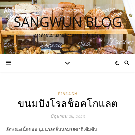
SANGWUN BLOG
การทำขนม เบเกอรี่ อาหาร ของกินต่าง ๆ
ทำขนมปัง
ขนมปังโรลช็อคโกแลต
มิถุนายน 26, 2020
ลักษณะ​เนื้อ​ขนม​ นุ่มนวล​กลิ่นหอม​รสชาติเข้มข้น