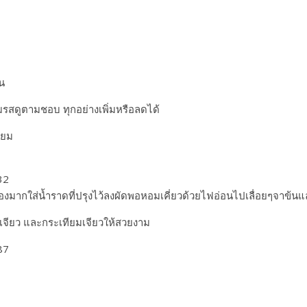
น
มรสดูตามชอบ ทุกอย่างเพิ่มหรือลดได้
ียม
ต้องมากใส่น้ำราดที่ปรุงไว้ลงผัดพอหอมเคี่ยวด้วยไฟอ่อนไปเลื่อยๆจาข้น
จียว และกระเทียมเจียวให้สวยงาม