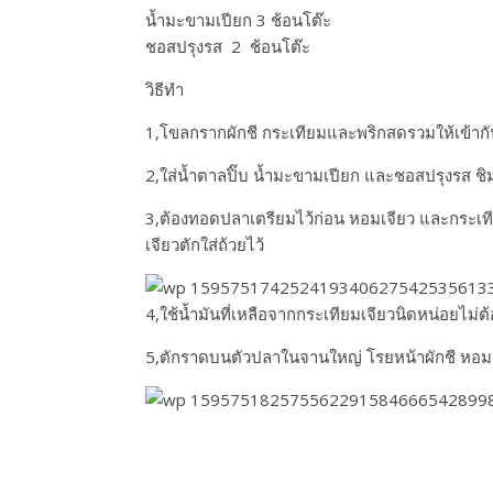
น้ำมะขามเปียก 3 ช้อนโต๊ะ
ชอสปรุงรส 2 ช้อนโต๊ะ
วิธีทำ
1,โขลกรากผักชี กระเทียมและพริกสดรวมให้เข้ากั
2,ใส่น้ำตาลปิ๊บ น้ำมะขามเปียก และชอสปรุงรส ชิ
3,ต้องทอดปลาเตรียมไว้ก่อน หอมเจียว และกระเท
เจียวตักใส่ถ้วยไว้
4,ใช้น้ำมันที่เหลือจากกระเทียมเจียวนิดหน่อยไม่
5,ตักราดบนตัวปลาในจานใหญ่ โรยหน้าผักชี หอมเ