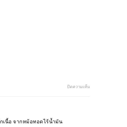
บน ปลานิลทอดราดพ
ปิดความเห็น
๊กเนื้อ จากหม้อทอดไร้น้ำมัน