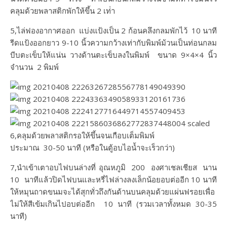
คลุมด้วยพลาสติกพักให้ขึ้น​ 2​ เท่่า
5,ไล่ฟองอากาศออก​ แบ่งแป้งเป็น​ 2​ ก้อนคลึงกลมพักไว้​ 10​ นาที​
รีดแป้งออกยาว​ 9-10​ นิ้วความกว้างเท่ากับพิมพ์ม้วนเป็นท่อนกลม​
บีบตะเข็บให้แน่น​ วางด้านตะเข็บลงในพิมพ์​ ขนาด​ 9×4×4​ นิ้ว​
จำน​วน​ 2​ พิมพ์
6,คลุมด้วยพลาสติกรอให้ขึ้นจนเกือบเต็มพิมพ์
ประมาณ​ 30-50​ นาที​ (หรือในตู้อบไอน้ำจะเร็วกว่า)
7,นำเข้าเตาอบไฟบนล่างที่ อุณหภูมิ 200 องศาเชลเชียส นาน
10 นาทีแล้วปิดไฟบนและหรี่ไฟล่างลงเล็กน้อยอบต่ออีก 10 นาที
ให้หมุนถาดขนมจะได้สุกทั่วถึงกันด้านบนคลุมด้วยแผ่นฟรอยเพื่อ
ไม่ให้สีเข้มเกินไปอบต่ออีก 10 นาที (รวมเวลาทั้งหมด 30-35
นาที)