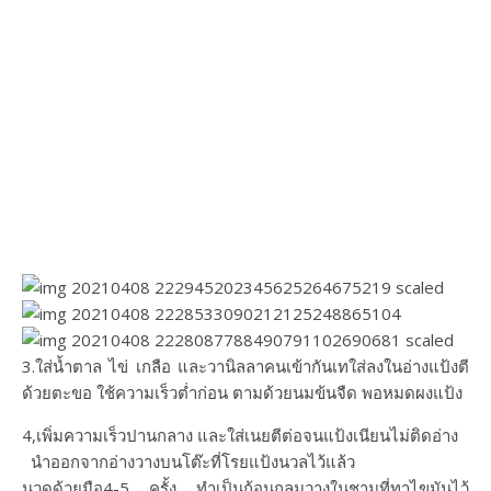
3.ใส่น้ำตาล​ ไข่​ เกลือ​ และวานิลลาคนเข้ากันเทใส่ลงในอ่างแป้งตี
ด้วยตะขอ​ ใช้ความเร็วต่ำก่อน ตามด้วยนมข้นจืด พอหมดผงแป้ง
4,เพิ่มความเร็วปานกลาง​ และใส่เนยตีต่อจนแป้งเนียนไม่ติดอ่าง​
นำออกจากอ่างวางบนโต๊ะที่โรยแป้งนวลไว้แล้ว
นวดด้วยมือ4-5​ ครั้ง​ ทำเป็นก้อนกลมวางในชามที่ทาไขมันไว้​