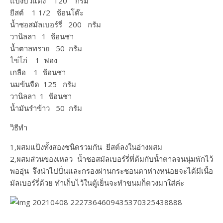
แป้งบัวแดง​ 120​ กรัม
ยีสต์​ 1​ 1/2​ ช้อนโต๊ะ
น้ำชอสมัลเบอร์รี่​ 200​ กรัม​
วานิลลา​ 1​ ช้อนชา
น้ำตาลทราย​ 50 กรัม
ไข่ไ่ก่ 1​ ฟอง
เกลือ​ 1​ ช้อนชา
นมข้นจืด​ 125 กรัม​
วานิลลา​ 1​ ช้อนชา
น้ำมันรำข้าว​ 50​ กรัม
วิธีทำ
1,ผสมแป้งทั้งสองชนิดรวมกัน ยีสต์ลงในอ่างผสม
2,ผสมส่วนของเหลว น้ำชอสมัลเบอร์รี่ที่ต้มกับน้ำตาลจนนุุ่มพักไว้
พออุ่น จึงนำไปปั่นและกรองผ่านกระชอนตาห่างหน่อยจะได้มีเนื้อ
มัลเบอร์รี่ด้วย ทำเก็บไว้ในตู้เย็นจะทำขนมก็ตวงมาใส่ค่ะ