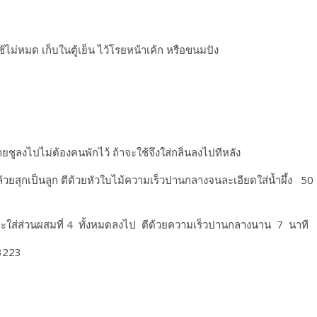
้ไม่หมด เก็บในตู้เย็น ไว้โรยหน้าเค้ก หรือขนมปัง
ยชูลงไปไม่ต้องคนพักไว้ ถ้าจะใช้จึงใส่กลิ่นลงไปทีหลัง
ล้วยสุกเป็นลูก ตีด้วยหัวใบไม้ความเร็วปานกลางจนละเอียดใส่น้ำผึ้ง 50 ก
 และใส่ส่วนผสมที่ 4 ทั้งหมดลงไป ตีด้วยความเร็วปานกลางนาน 7 นาที