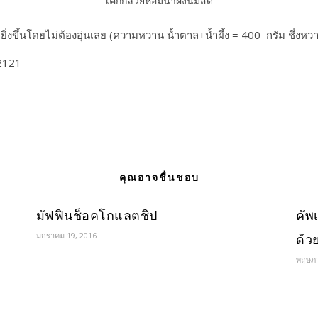
เค้กกล้วยหอมน้ำผึ้งนมสด
อยยิ่งขึ้นโดยไม่ต้องอุ่นเลย (ความหวาน น้ำตาล+น้ำผึ้ง = 400​ กรัม​ ชึ่งหวา
คุณอาจชื่นชอบ
มัฟฟินช็อคโกแลตชิป
คัพ
มกราคม 19, 2016
ด้ว
พฤษภา