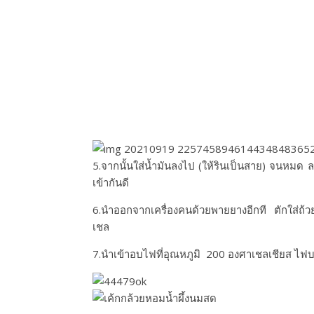
5.จากนั้นใส่น้ำมันลงไป (ให้รินเป็นสาย)​ จนหมด
เข้ากันดี
6.นำออกจากเครื่องคนด้วยพายยางอีกที ตักใส่ถ้วย
เชล
7.นำเข้าอบไฟที่อุณหภูมิ 200​ องศา​เชล​เ​ชี​ยส