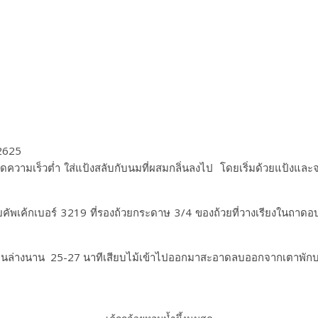
 ลดความเร็วต่ำ ใส่แป้งสลับกับนมที่ผสมกลิ่นลงไป โดยเริ่มด้วยแป้งและ
คัพเค้กเบอร์ 3219 ที่รองถ้วยกระดาษ 3/4​ ของถ้วยที่วางเรียงในถาด
​ ไฟบนล่างนาน​ 25-27​ นาทีเสียบไม้เข้าไปออกมา​สะอาด​ลบออกจากเตาพั