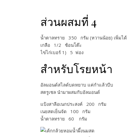
ส่วนผสมที่ 4
น้ำตาลทราย 350 กรัม​ (หวานน้อย)​ เพิ่มได้
เกลือ 1/2​ ช้อนโต๊ะ​
ไข่ไก่เบอร์ 1) 5 ฟอง​
สำหรับโรยหน้า
อัลมอนด์สไลด์​บดหยาบ แค่กำแล้วบีบ
สตรูเชล นำมาผสมกับอัลมอนด์
แป้งสาลี​อเนก​ประสงค์​ 200​ กรัม​
เนยสดเย็นจัด 100​ กรัม​
น้ำตาลทราย 60 กรัม​