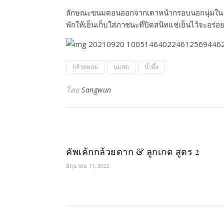
ลักษณะ​ขนมตอนออกจากเตาหน้ากรอบนอกนุ่มใน
พักให้เย็นเก็บใส่ภาชนะ​ที่​ปิด​สนิท​แช่เย็นไว้จะอร่
กล้วยหอม
นมสด
น้ำผึ้ง
โดย
Sangwun
คัพเค้กกล้วยตาก & ลูกเกด สูตร 2
มิถุนายน 11, 2022