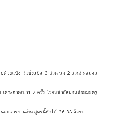
จบด้วยแป้ง (แบ่่งแป้ง 3 ส่วน นม 2 ส่วน)​ ผสมจน
อบ เคาะถาดเบา1-2​ ครั้ง โรยหน้าอัลมอนด์ผสมสตรู
กบนตะแกรงจนเย็น สูตรนี้ทำได้ 36-38 ถ้วยฆ