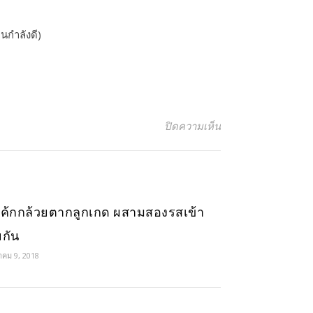
นกำลังดี)​
บน เค้กกล้วยหอมน้ำ
ปิดความเห็น
เค้กกล้วยตากลูกเกด ผสามสองรสเข้า
ยกัน
คม 9, 2018